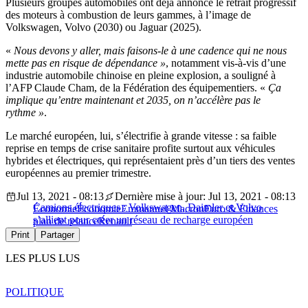
Plusieurs groupes automobiles ont déjà annoncé le retrait progressif
des moteurs à combustion de leurs gammes, à l’image de
Volkswagen, Volvo (2030) ou Jaguar (2025).
«
Nous devons y aller, mais faisons-le à une cadence qui ne nous
mette pas en risque de dépendance »
, notamment vis-à-vis d’une
industrie automobile chinoise en pleine explosion, a souligné à
l’AFP Claude Cham, de la Fédération des équipementiers. «
Ça
implique qu’entre maintenant et 2035, on n’accélère pas le
rythme »
.
Le marché européen, lui, s’électrifie à grande vitesse : sa faible
reprise en temps de crise sanitaire profite surtout aux véhicules
hybrides et électriques, qui représentaient près d’un tiers des ventes
européennes au premier trimestre.
Jul 13, 2021 - 08:13
Dernière mise à jour: Jul 13, 2021 - 08:13
Camions électriques : Volkswagen, Daimler et Volvo
Économie
Économie
Emmanuel Macron
Euro & Finances
s’allient pour créer un réseau de recharge européen
plan de relance
Renault
Print
Partager
LES PLUS LUS
POLITIQUE