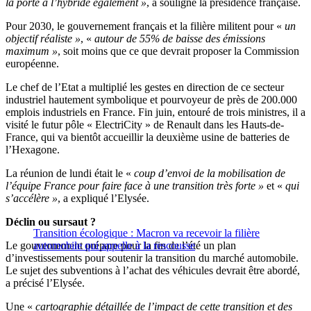
la porte à l’hybride également »
, a souligné la présidence française.
Pour 2030, le gouvernement français et la filière militent pour «
un
objectif réaliste »
, «
autour de 55% de baisse des émissions
maximum »
, soit moins que ce que devrait proposer la Commission
européenne.
Le chef de l’Etat a multiplié les gestes en direction de ce secteur
industriel hautement symbolique et pourvoyeur de près de 200.000
emplois industriels en France. Fin juin, entouré de trois ministres, il a
visité le futur pôle « ElectriCity » de Renault dans les Hauts-de-
France, qui va bientôt accueillir la deuxième usine de batteries de
l’Hexagone.
La réunion de lundi était le «
coup d’envoi de la mobilisation de
l’équipe France pour faire face à une transition très forte »
et «
qui
s’accélère »
, a expliqué l’Elysée.
Déclin ou sursaut ?
Transition écologique : Macron va recevoir la filière
Le gouvernement prépare pour la fin de l’été un plan
automobile qui appelle à la rescousse
d’investissements pour soutenir la transition du marché automobile.
Le sujet des subventions à l’achat des véhicules devrait être abordé,
a précisé l’Elysée.
Une «
cartographie détaillée de l’impact de cette transition et des