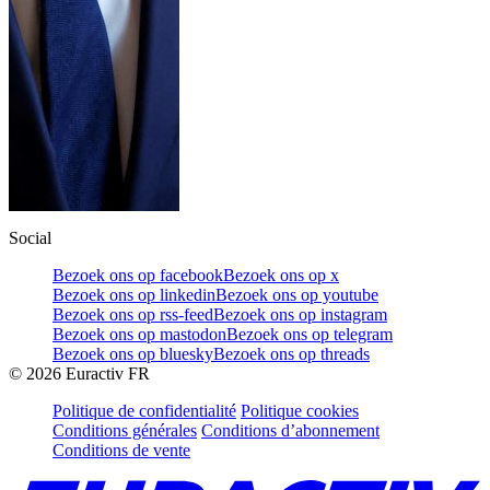
Social
Bezoek ons op facebook
Bezoek ons op x
Bezoek ons op linkedin
Bezoek ons op youtube
Bezoek ons op rss-feed
Bezoek ons op instagram
Bezoek ons op mastodon
Bezoek ons op telegram
Bezoek ons op bluesky
Bezoek ons op threads
©
2026
Euractiv FR
Politique de confidentialité
Politique cookies
Conditions générales
Conditions d’abonnement
Conditions de vente