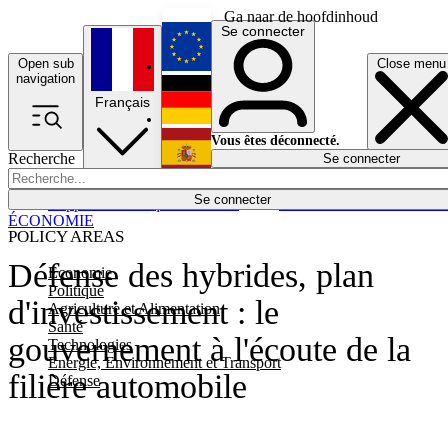
Ga naar de hoofdinhoud
Se connecter
Open sub
Close menu
English
navigation
Français
Deutsch
Vous êtes déconnecté.
Recherche
Se connecter
Español
Lumières éteintes
Se connecter
Rapporteur
Politique
Économie
Newsletters
Evénements
Em
ÉCONOMIE
POLICY AREAS
Défense des hybrides, plan
Economie
Politique
d'investissement : le
Agriculture et Alimentation
Santé
gouvernement à l'écoute de la
Technologies
Energie, Environnement et Transport
filière automobile
Défense