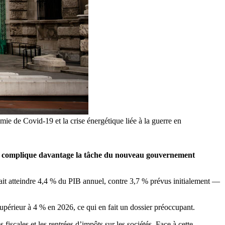
ie de Covid-19 et la crise énergétique liée à la guerre en
qui complique davantage la tâche du nouveau gouvernement
vrait atteindre 4,4 % du PIB annuel, contre 3,7 % prévus initialement —
 supérieur à 4 % en 2026, ce qui en fait un dossier préoccupant.
fiscales et les rentrées d’impôts sur les sociétés. Face à cette