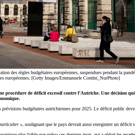
ivation des règles budgétaires européennes, suspendues pendant la pandém
scales européennes. [Getty Images/Emmanuele Contini_NurPhoto]
e procédure de déficit excessif contre l’Autriche. Une décision 
conomique.
des prévisions budgétaires autrichiennes pour 2025. Le déficit public de
articulier »
, soulignant que le pays devrait aussi enregistrer un déficit
nomique plus faible que prévu ces derniers mois, qui a réduit les recettes 