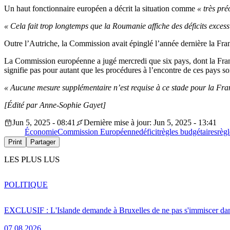
Un haut fonctionnaire européen a décrit la situation comme
« très pr
« Cela fait trop longtemps que la Roumanie affiche des déficits exces
Outre l’Autriche, la Commission avait épinglé l’année dernière la Franc
La Commission européenne a jugé mercredi que six pays, dont la France
signifie pas pour autant que les procédures à l’encontre de ces pays so
« Aucune mesure supplémentaire n’est requise à ce stade pour la Franc
[Édité par Anne-Sophie Gayet]
Jun 5, 2025 - 08:41
Dernière mise à jour: Jun 5, 2025 - 13:41
Économie
Commission Européenne
déficit
règles budgétaires
règl
Print
Partager
LES PLUS LUS
POLITIQUE
EXCLUSIF : L'Islande demande à Bruxelles de ne pas s'immiscer dan
07.08.2026