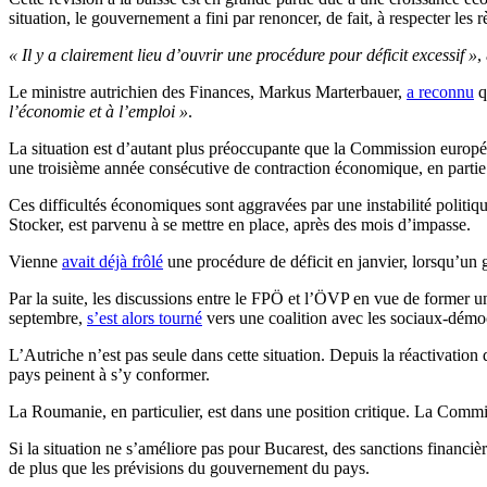
situation, le gouvernement a fini par renoncer, de fait, à respecter les
« Il y a clairement lieu d’ouvrir une procédure pour déficit excessif »
,
Le ministre autrichien des Finances, Markus Marterbauer,
a reconnu
q
l’économie et à l’emploi »
.
La situation est d’autant plus préoccupante que la Commission européen
une troisième année consécutive de contraction économique, en partie
Ces difficultés économiques sont aggravées par une instabilité politi
Stocker, est parvenu à se mettre en place, après des mois d’impasse.
Vienne
avait déjà frôlé
une procédure de déficit en janvier, lorsqu’un 
Par la suite, les discussions entre le FPÖ et l’ÖVP en vue de former u
septembre,
s’est alors tourné
vers une coalition avec les sociaux-démoc
L’Autriche n’est pas seule dans cette situation. Depuis la réactivatio
pays peinent à s’y conformer.
La Roumanie, en particulier, est dans une position critique. La Commis
Si la situation ne s’améliore pas pour Bucarest, des sanctions financ
de plus que les prévisions du gouvernement du pays.