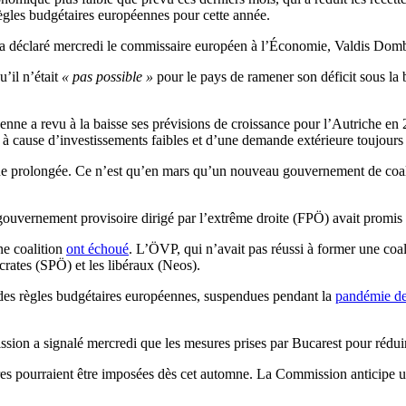
 règles budgétaires européennes pour cette année.
 a déclaré mercredi le commissaire européen à l’Économie, Valdis Domb
u’il n’était
« pas possible »
pour le pays de ramener son déficit sous la
ne a revu à la baisse ses prévisions de croissance pour l’Autriche en 2
 à cause d’investissements faibles et d’une demande extérieure toujou
que prolongée. Ce n’est qu’en mars qu’un nouveau gouvernement de coali
gouvernement provisoire dirigé par l’extrême droite (FPÖ) avait promis d
ne coalition
ont échoué
. L’ÖVP, qui n’avait pas réussi à former une coali
rates (SPÖ) et les libéraux (Neos).
n des règles budgétaires européennes, suspendues pendant la
pandémie d
sion a signalé mercredi que les mesures prises par Bucarest pour réduire
ières pourraient être imposées dès cet automne. La Commission anticipe 