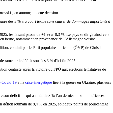
rovskis, en annonçant cette décision.
 barre des 3 %
« à court terme sans causer de dommages importants à
025, les faisant passer de +1 % à -0,3 %. Le pays se dirige ainsi vers
rs en berne, notamment en provenance de l’Allemagne voisine.
tion, conduit par le Parti populaire autrichien (ÖVP) de Christian
e ramener le déficit sous les 3 % d’ici fin 2025.
tion centriste après la victoire du FPÖ aux élections législatives de
e Covid-19
et la
crise énergétique
liée à la guerre en Ukraine, plusieurs
 son déficit — qui a atteint 9,3 % l’an dernier — sont inefficaces.
un déficit roumain de 8,4 % en 2025, soit deux points de pourcentage