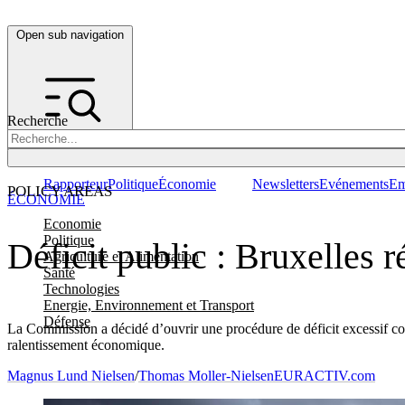
Open sub navigation
Recherche
Rapporteur
Politique
Économie
Newsletters
Evénements
Em
POLICY AREAS
ÉCONOMIE
Economie
Politique
Déficit public : Bruxelles 
Agriculture et Alimentation
Santé
Technologies
Energie, Environnement et Transport
Défense
La Commission a décidé d’ouvrir une procédure de déficit excessif c
ralentissement économique.
Magnus Lund Nielsen
/
Thomas Moller-Nielsen
EURACTIV.com