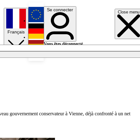
Se connecter
Close menu
English
Français
Deutsch
Vous êtes déconnecté.
Se connecter
Español
Lumières éteintes
uveau gouvernement conservateur à Vienne, déjà confronté à un net