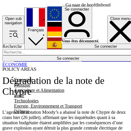
Ga naar de hoofdinhoud
Se connecter
Open sub
Close menu
English
navigation
Français
Deutsch
Vous êtes déconnecté.
Recherche
Se connecter
Español
Lumières éteintes
Se connecter
Rapporteur
Politique
Économie
Newsletters
Evénements
Em
ÉCONOMIE
POLICY AREAS
Dégradation de la note de
Economie
Politique
Chypre
Agriculture et Alimentation
Santé
Technologies
Energie, Environnement et Transport
Défense
L’agence de notation Moody’s a abaissé la note de Chypre de deux
crans hier (26 juillet), affirmant que les inquiétudes quant à sa
situation budgétaire étaient amplifiées par les conséquences d’une
grave explosion ayant détruit la plus grande centrale électrique de