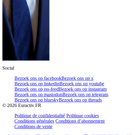
Social
Bezoek ons op facebook
Bezoek ons op x
Bezoek ons op linkedin
Bezoek ons op youtube
Bezoek ons op rss-feed
Bezoek ons op instagram
Bezoek ons op mastodon
Bezoek ons op telegram
Bezoek ons op bluesky
Bezoek ons op threads
©
2026
Euractiv FR
Politique de confidentialité
Politique cookies
Conditions générales
Conditions d’abonnement
Conditions de vente