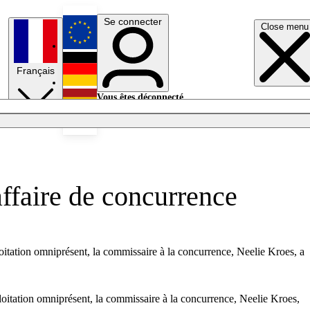
Se connecter
Close menu
English
Français
Deutsch
Vous êtes déconnecté.
Se connecter
Español
Lumières éteintes
affaire de concurrence
ploitation omniprésent, la commissaire à la concurrence, Neelie Kroes, a
ploitation omniprésent, la commissaire à la concurrence, Neelie Kroes,