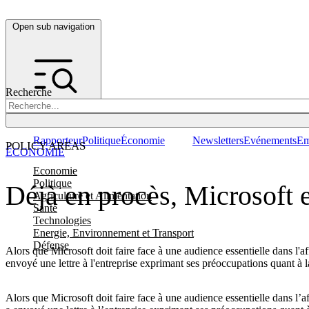
Open sub navigation
Recherche
Rapporteur
Politique
Économie
Newsletters
Evénements
Em
POLICY AREAS
ÉCONOMIE
Economie
Politique
Déjà en procès, Microsoft e
Agriculture et Alimentation
Santé
Technologies
Energie, Environnement et Transport
Défense
Alors que Microsoft doit faire face à une audience essentielle dans l'a
envoyé une lettre à l'entreprise exprimant ses préoccupations quant à
Alors que Microsoft doit faire face à une audience essentielle dans l’