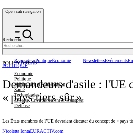
Open sub navigation
Recherche
Rapporteur
Politique
Économie
Newsletters
Evénements
Em
POLICY AREAS
POLITIQUE
Economie
Politique
Demandeurs d'asile : l'UE d
Agriculture et Alimentation
Santé
« pays tiers sûr »
Technologies
Energie, Environnement et Transport
Défense
Les États membres de l’UE devraient discuter du concept de « pays tier
Nicoletta Ionta
EURACTIV.com