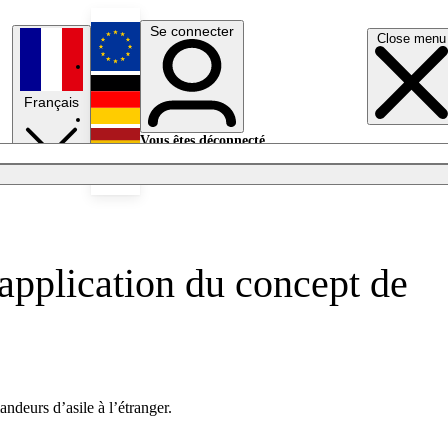
Se connecter
Close menu
English
Français
Deutsch
Vous êtes déconnecté.
Se connecter
Español
Lumières éteintes
'application du concept de
ndeurs d’asile à l’étranger.