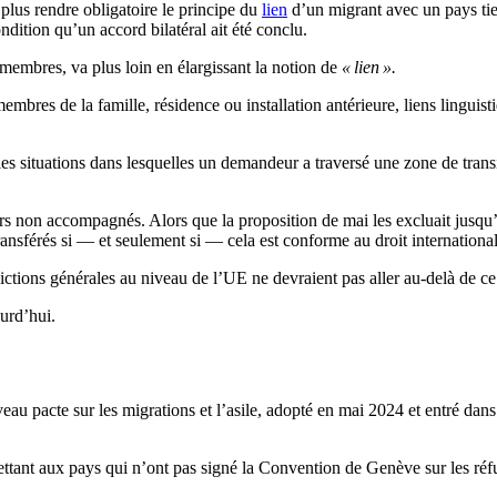
plus rendre obligatoire le principe du
lien
d’un migrant avec un pays tier
ondition qu’un accord bilatéral ait été conclu.
membres, va plus loin en élargissant la notion de
« lien ».
membres de la famille, résidence ou installation antérieure, liens lingui
les situations dans lesquelles un demandeur a traversé une zone de trans
non accompagnés. Alors que la proposition de mai les excluait jusqu’à pr
transférés si — et seulement si — cela est conforme au droit internationa
ictions générales au niveau de l’UE ne devraient pas aller au-delà de ce q
urd’hui.
veau pacte sur les migrations et l’asile, adopté en mai 2024 et entré dan
ettant aux pays qui n’ont pas signé la Convention de Genève sur les r