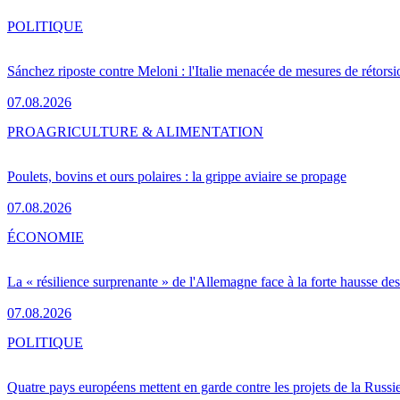
POLITIQUE
Sánchez riposte contre Meloni : l'Italie menacée de mesures de rétorsi
07.08.2026
PRO
AGRICULTURE & ALIMENTATION
Poulets, bovins et ours polaires : la grippe aviaire se propage
07.08.2026
ÉCONOMIE
La « résilience surprenante » de l'Allemagne face à la forte hausse de
07.08.2026
POLITIQUE
Quatre pays européens mettent en garde contre les projets de la Russi