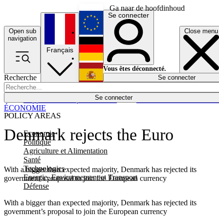
Ga naar de hoofdinhoud
Se connecter
Open sub
Close menu
English
navigation
Français
Deutsch
Vous êtes déconnecté.
Recherche
Se connecter
Español
Lumières éteintes
Se connecter
Rapporteur
Politique
Économie
Newsletters
Evénements
Em
ÉCONOMIE
POLICY AREAS
Denmark rejects the Euro
Economie
Politique
Agriculture et Alimentation
Santé
Technologies
With a bigger than expected majority, Denmark has rejected its
Energie, Environnement et Transport
government's proposal to join the European currency
Défense
With a bigger than expected majority, Denmark has rejected its
government’s proposal to join the European currency