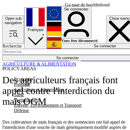
Ga naar de hoofdinhoud
Se connecter
Open sub
Close menu
English
navigation
Français
Deutsch
Vous êtes déconnecté.
Recherche
Se connecter
Español
Lumières éteintes
Se connecter
Rapporteur
Politique
Économie
Newsletters
Evénements
Em
AGRICULTURE & ALIMENTATION
POLICY AREAS
Des agriculteurs français font
Economie
Politique
appel contre l'interdiction du
Agriculture et Alimentation
Santé
maïs OGM
Technologies
Energie, Environnement et Transport
Défense
Des cultivateurs de maïs français et des semenciers ont fait appel de
l'interdiction d'une souche de maïs génétiquement modifié auprès de