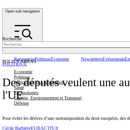
Open sub navigation
Recherche
Rapporteur
Politique
Économie
Newsletters
Evénements
Em
POLICY AREAS
POLITIQUE
Economie
Politique
Des députés veulent une aut
Agriculture et Alimentation
Santé
l'UE
Technologies
Energie, Environnement et Transport
Défense
Pour éviter les dérives d’une surtransposition du droit européen, des 
Cécile Barbière
EURACTIV.fr