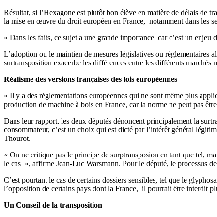
Résultat, si l’Hexagone est plutôt bon élève en matière de délais de 
la mise en œuvre du droit européen en France, notamment dans les sec
« Dans les faits, ce sujet a une grande importance, car c’est un enjeu 
L’adoption ou le maintien de mesures législatives ou réglementaires a
surtransposition exacerbe les différences entre les différents marchés 
Réalisme des versions françaises des lois européennes
« Il y a des réglementations européennes qui ne sont même plus applica
production de machine à bois en France, car la norme ne peut pas êt
Dans leur rapport, les deux députés dénoncent principalement la surtra
consommateur, c’est un choix qui est dicté par l’intérêt général légiti
Thourot.
« On ne critique pas le principe de surptransposion en tant que tel, mais
le cas », affirme Jean-Luc Warsmann. Pour le député, le processus de t
C’est pourtant le cas de certains dossiers sensibles, tel que le glypho
l’opposition de certains pays dont la France, il pourrait être interdit p
Un Conseil de la transposition