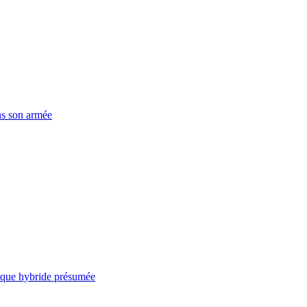
ns son armée
taque hybride présumée