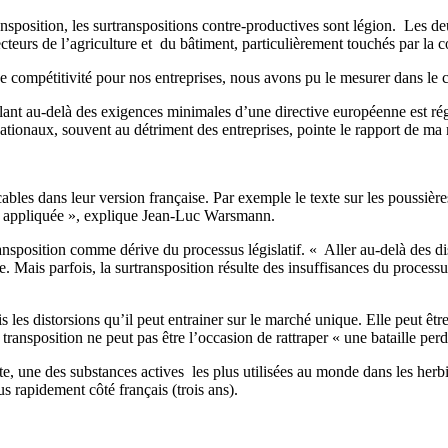
transposition, les surtranspositions contre-productives sont légion. Le
teurs de l’agriculture et du bâtiment, particulièrement touchés par la
de compétitivité pour nos entreprises, nous avons pu le mesurer dans le 
llant au-delà des exigences minimales d’une directive européenne est ré
nationaux, souvent au détriment des entreprises, pointe le rapport de ma
bles dans leur version française. Par exemple le texte sur les poussière
re appliquée », explique Jean-Luc Warsmann.
nsposition comme dérive du processus législatif. « Aller au-delà des di
me. Mais parfois, la surtransposition résulte des insuffisances du process
 les distorsions qu’il peut entrainer sur le marché unique. Elle peut être 
ransposition ne peut pas être l’occasion de rattraper « une bataille pe
sate, une des substances actives les plus utilisées au monde dans les her
lus rapidement côté français (trois ans).