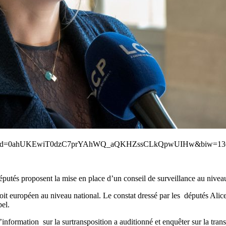
=X&ved=0ahUKEwiT0dzC7prYAhWQ_aQKHZssCLkQpwUIHw&biw=136
députés proposent la mise en place d’un conseil de surveillance au niveau
 droit européen au niveau national. Le constat dressé par les députés A
pel.
information sur la surtransposition a auditionné et enquêter sur la tran