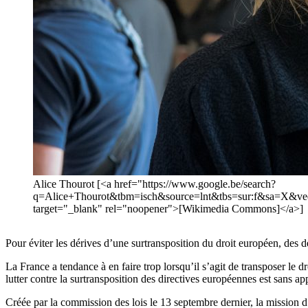
Alice Thourot [<a href="https://www.google.be/search?
q=Alice+Thourot&tbm=isch&source=lnt&tbs=sur:f&sa
target="_blank" rel="noopener">[Wikimedia Commons]</a>]
Pour éviter les dérives d’une surtransposition du droit européen, des 
La France a tendance à en faire trop lorsqu’il s’agit de transposer le
lutter contre la surtransposition des directives européennes est sans ap
Créée par la commission des lois le 13 septembre dernier, la mission d’