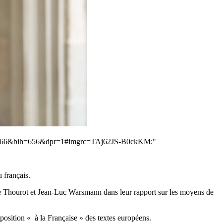
6&bih=656&dpr=1#imgrc=TAj62JS-B0ckKM:"
 français.
lice Thourot et Jean-Luc Warsmann dans leur rapport sur les moyens de
sposition « à la Française » des textes européens.