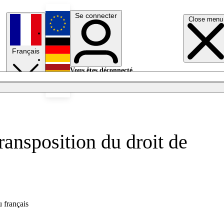
Se connecter
Close menu
English
Français
Deutsch
Vous êtes déconnecté.
Se connecter
Español
Lumières éteintes
ransposition du droit de
u français