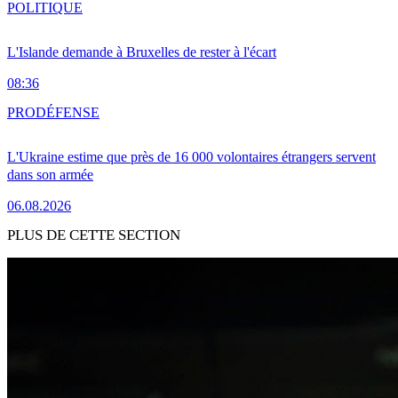
POLITIQUE
L'Islande demande à Bruxelles de rester à l'écart
08:36
PRO
DÉFENSE
L'Ukraine estime que près de 16 000 volontaires étrangers servent
dans son armée
06.08.2026
PLUS DE CETTE SECTION