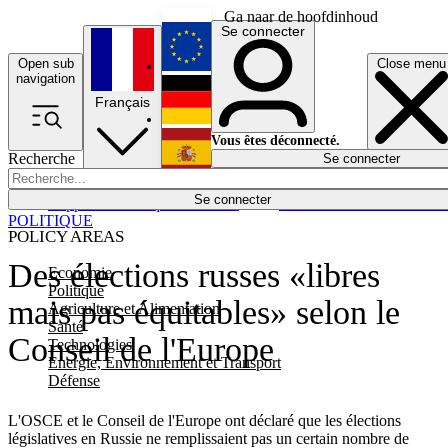
Ga naar de hoofdinhoud
Se connecter
Open sub
Close menu
English
navigation
Français
Deutsch
Vous êtes déconnecté.
Recherche
Se connecter
Español
Lumières éteintes
Se connecter
Rapporteur
Politique
Économie
Newsletters
Evénements
Em
POLITIQUE
POLICY AREAS
Des élections russes «libres
Economie
Politique
mais pas équitables» selon le
Agriculture et Alimentation
Santé
Conseil de l'Europe
Technologies
Energie, Environnement et Transport
Défense
L'OSCE et le Conseil de l'Europe ont déclaré que les élections
législatives en Russie ne remplissaient pas un certain nombre de