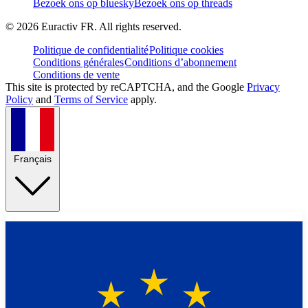
Bezoek ons op bluesky
Bezoek ons op threads
©
2026
Euractiv FR. All rights reserved.
Politique de confidentialité
Politique cookies
Conditions générales
Conditions d’abonnement
Conditions de vente
This site is protected by reCAPTCHA, and the Google
Privacy
Policy
and
Terms of Service
apply.
Français