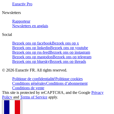
Euractiv Pro
Newsletters
Rapporteur
Newsletters en anglais
Social
Bezoek ons op facebook
Bezoek ons op x
Bezoek ons op linkedin
Bezoek ons op youtube
Bezoek ons op rss-feed
Bezoek ons op instagram
Bezoek ons op mastodon
Bezoek ons op telegram
Bezoek ons op bluesky
Bezoek ons op threads
©
2026
Euractiv FR. All rights reserved.
Politique de confidentialité
Politique cookies
Conditions générales
Conditions d’abonnement
Conditions de vente
This site is protected by reCAPTCHA, and the Google
Privacy
Policy
and
Terms of Service
apply.