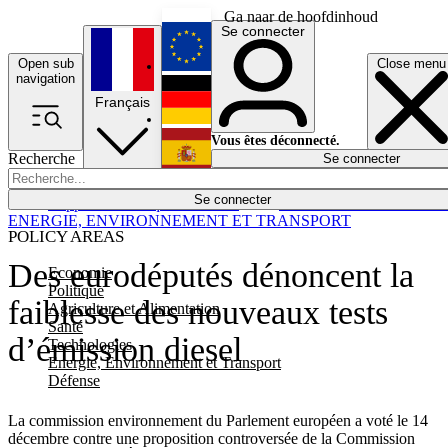
Ga naar de hoofdinhoud
Se connecter
Open sub
Close menu
English
navigation
Français
Deutsch
Vous êtes déconnecté.
Recherche
Se connecter
Español
Lumières éteintes
Se connecter
Rapporteur
Politique
Économie
Newsletters
Evénements
Em
ENERGIE, ENVIRONNEMENT ET TRANSPORT
POLICY AREAS
Des eurodéputés dénoncent la
Economie
Politique
faiblesse des nouveaux tests
Agriculture et Alimentation
Santé
d’émission diesel
Technologies
Energie, Environnement et Transport
Défense
La commission environnement du Parlement européen a voté le 14
décembre contre une proposition controversée de la Commission