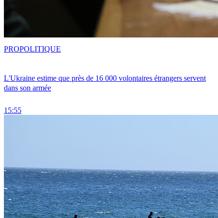
PRO
POLITIQUE
L'Ukraine estime que près de 16 000 volontaires étrangers servent
dans son armée
15:55