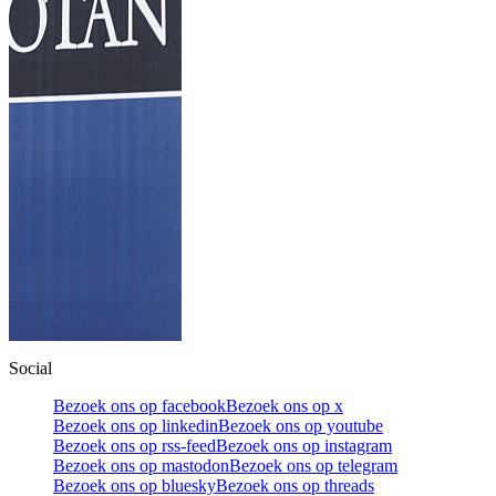
Social
Bezoek ons op facebook
Bezoek ons op x
Bezoek ons op linkedin
Bezoek ons op youtube
Bezoek ons op rss-feed
Bezoek ons op instagram
Bezoek ons op mastodon
Bezoek ons op telegram
Bezoek ons op bluesky
Bezoek ons op threads