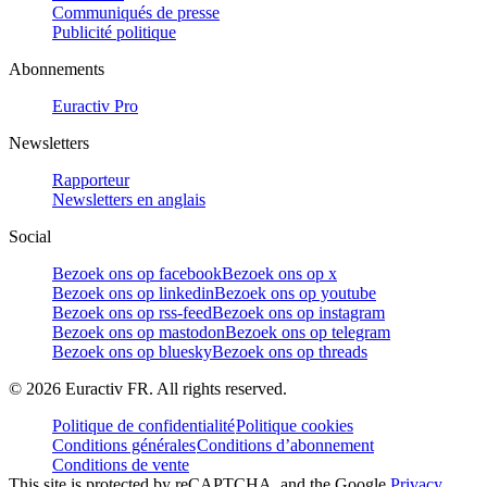
Communiqués de presse
Publicité politique
Abonnements
Euractiv Pro
Newsletters
Rapporteur
Newsletters en anglais
Social
Bezoek ons op facebook
Bezoek ons op x
Bezoek ons op linkedin
Bezoek ons op youtube
Bezoek ons op rss-feed
Bezoek ons op instagram
Bezoek ons op mastodon
Bezoek ons op telegram
Bezoek ons op bluesky
Bezoek ons op threads
©
2026
Euractiv FR. All rights reserved.
Politique de confidentialité
Politique cookies
Conditions générales
Conditions d’abonnement
Conditions de vente
This site is protected by reCAPTCHA, and the Google
Privacy