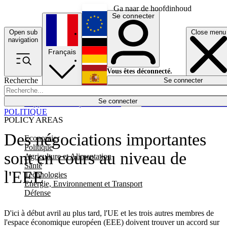
Ga naar de hoofdinhoud
Se connecter
Open sub
Close menu
English
navigation
Français
Deutsch
Vous êtes déconnecté.
Recherche
Se connecter
Español
Lumières éteintes
Se connecter
Rapporteur
Politique
Économie
Newsletters
Evénements
Em
POLITIQUE
POLICY AREAS
Des négociations importantes
Economie
Politique
sont en cours au niveau de
Agriculture et Alimentation
Santé
l'EEE
Technologies
Energie, Environnement et Transport
Défense
D'ici à début avril au plus tard, l'UE et les trois autres membres de
l'espace économique européen (EEE) doivent trouver un accord sur