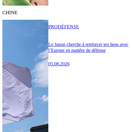
CHINE
PRO
DÉFENSE
Le Japon cherche à renforcer ses liens avec
l’Europe en matière de défense
05.08.2026