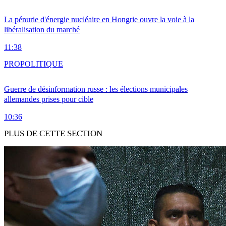
La pénurie d'énergie nucléaire en Hongrie ouvre la voie à la
libéralisation du marché
11:38
PRO
POLITIQUE
Guerre de désinformation russe : les élections municipales
allemandes prises pour cible
10:36
PLUS DE CETTE SECTION