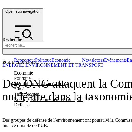
Open sub navigation
Recherche
Rapporteur
Politique
Économie
Newsletters
Evénements
Em
POLICY AREAS
ENERGIE, ENVIRONNEMENT ET TRANSPORT
Economie
Politique
Des ONG attaquent la Commi
Agriculture et Alimentation
Santé
nucléaire dans la taxonomi
Technologies
Energie, Environnement et Transport
Défense
Des groupes de défense de l’environnement ont poursuivi la Commission
finance durable de l’UE.