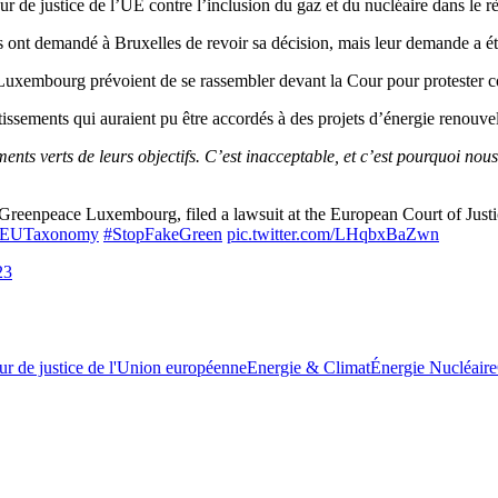
r de justice de l’UE contre l’inclusion du gaz et du nucléaire dans le rè
ont demandé à Bruxelles de revoir sa décision, mais leur demande a été
uxembourg prévoient de se rassembler devant la Cour pour protester cont
issements qui auraient pu être accordés à des projets d’énergie renouve
ements verts de leurs objectifs. C’est inacceptable, et c’est pourquoi n
enpeace Luxembourg, filed a lawsuit at the European Court of Justi
EUTaxonomy
#StopFakeGreen
pic.twitter.com/LHqbxBaZwn
23
r de justice de l'Union européenne
Energie & Climat
Énergie Nucléaire