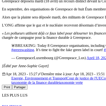
Greenpeace déposera mardi (18 avril) un recours distinct devant la Cou
En septembre, des organisations de Greenpeace de huit États membres 
Alors que la plainte sera déposée mardi, des militants de Greenpeace L
L’ONG affirme que le gaz et le nucléaire recevront désormais d’invest
« Les pollueurs utilisent déjà ce faux label pour détourner les financ
chargée de campagne pour la finance durable à Greenpeace.
🚨BREAKING: Today 8 Greenpeace organisations, including Gre
#greenwashing
. It’s time to fight the fake green label in court!
#
— GreenpeaceLuxembourg (@Greenpeace_Lux)
April 18, 20
[Édité par Anne-Sophie Gayet]
Apr 18, 2023 - 15:27
Dernière mise à jour: Apr 18, 2023 - 15:51
Energie, Environnement et Transport
Cour de justice de l'UE
Cou
taxonomie de la finance durable
taxonomie verte
Print
Partager
LES PLUS LUS