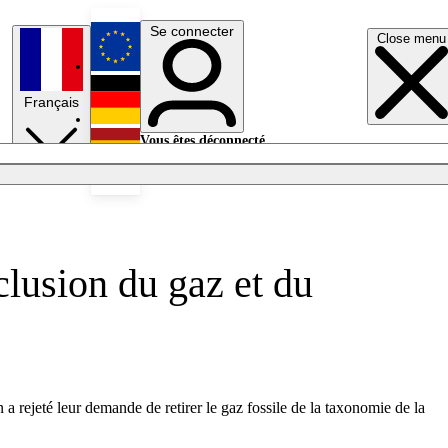
Se connecter
Close menu
English
Français
Deutsch
Vous êtes déconnecté.
Se connecter
Español
Lumières éteintes
lusion du gaz et du
 rejeté leur demande de retirer le gaz fossile de la taxonomie de la