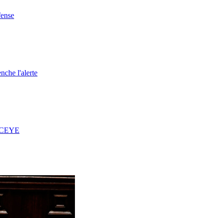
fense
nche l'alerte
 ICEYE