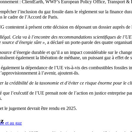
environnement : ClientEarth, WWF’s European Policy Office, Transport
cher l’inclusion du gaz fossile dans le règlement sur la finance durabl
s le cadre de l’Accord de Paris.
NG contestent à présent cette décision en déposant un dossier auprès d
llégal. Cela va à l’encontre des recommandations scientifiques de l’UE
e source d’énergie sûre »,
a déclaré un porte-parole des quatre organisat
ce d’énergie durable et qu’il a un impact considérable sur le changemen
traînent également la libération de méthane, un puissant gaz à effet de s
it également la dépendance de l’UE vis-à-vis des combustibles fossiles i
’approvisionnement à l’avenir, ajoutent-ils.
 la crédibilité de la taxonomie et d’éviter ce risque énorme pour le cli
e l’exécutif de l’UE prenait note de l’action en justice entreprise par
s.
t le jugement devrait être rendu en 2025.
az
re et au gaz