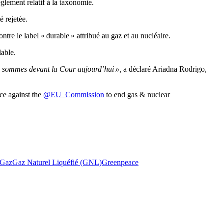
glement relatif à la taxonomie.
 rejetée.
re le label « durable » attribué au gaz et au nucléaire.
lable.
ous sommes devant la Cour aujourd’hui »,
a déclaré Ariadna Rodrigo,
ce against the
@EU_Commission
to end gas & nuclear
Gaz
Gaz Naturel Liquéfié (GNL)
Greenpeace