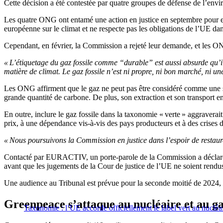
Cette décision a été contestée par quatre groupes de défense de l’
Les quatre ONG ont entamé une action en justice en septembre pour empê
européenne sur le climat et ne respecte pas les obligations de l’UE dan
Cependant, en février, la Commission a rejeté leur demande, et les O
« L’étiquetage du gaz fossile comme “durable” est aussi absurde qu’i
matière de climat. Le gaz fossile n’est ni propre, ni bon marché, ni un
Les ONG affirment que le gaz ne peut pas être considéré comme une sour
grande quantité de carbone. De plus, son extraction et son transport en
En outre, inclure le gaz fossile dans la taxonomie « verte » aggravera
prix, à une dépendance vis-à-vis des pays producteurs et à des crises d
« Nous poursuivons la Commission en justice dans l’espoir de restaurer
Contacté par EURACTIV, un porte-parole de la Commission a déclaré qu
avant que les jugements de la Cour de justice de l’UE ne soient rendu
Une audience au Tribunal est prévue pour la seconde moitié de 2024, e
Greenpeace s’attaque au nucléaire et au g
Taxonomie : l’UE accorde officiellement le label vert au nucléai