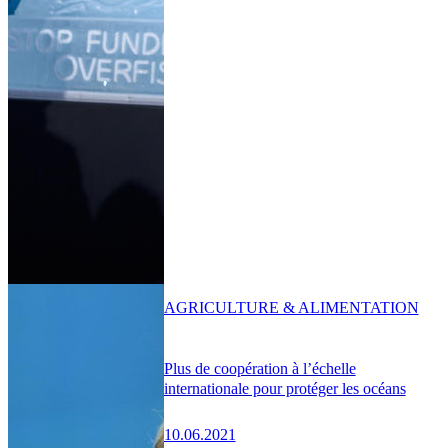
AGRICULTURE & ALIMENTATION
Plus de coopération à l’échelle
internationale pour protéger les océans
10.06.2021