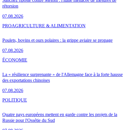
Sánchez riposte contre Meloni : l'Italie menacée de mesures de
rétorsion
07.08.2026
PRO
AGRICULTURE & ALIMENTATION
Poulets, bovins et ours polaires : la grippe aviaire se propage
07.08.2026
ÉCONOMIE
La « résilience surprenante » de l'Allemagne face à la forte hausse
des exportations chinoises
07.08.2026
POLITIQUE
Quatre pays européens mettent en garde contre les projets de la
Russie pour l'Ossétie du Sud