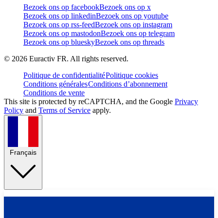
Bezoek ons op facebook
Bezoek ons op x
Bezoek ons op linkedin
Bezoek ons op youtube
Bezoek ons op rss-feed
Bezoek ons op instagram
Bezoek ons op mastodon
Bezoek ons op telegram
Bezoek ons op bluesky
Bezoek ons op threads
©
2026
Euractiv FR. All rights reserved.
Politique de confidentialité
Politique cookies
Conditions générales
Conditions d’abonnement
Conditions de vente
This site is protected by reCAPTCHA, and the Google
Privacy
Policy
and
Terms of Service
apply.
Français