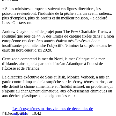
« Si les ministres européens suivent ces lignes directrices, les
poissons reviendront, l’industrie de la pêche aura un avenir radieux,
plus d’emplois, plus de profits et du meilleur poisson, » a déclaré
Lasse Gustavsson.
Andrew Clayton, chef de projet pour The Pew Charitable Trusts, a
souligné que près de 44 % des limites de capture fixées dans l’Union
européenne ces dernières années étaient très élevées et donc
insuffisantes pour atteindre l’objectif d’éliminer la surpêche dans les
eaux du nord-ouest d’ici 2020.
Cette zone comprend la mer du Nord, la mer Celtique et la mer
d’Irlande, ainsi que la partie de l’océan Atlantique à l’ouest de
l’Écosse et de l’Irlande.
La directrice exécutive de Seas at Risk, Monica Verbeek, a mis en
garde contre l’impact de la surpêche sur les écosystèmes marins, car
elle détruit la chaîne alimentaire et l’habitat naturel, un problème qui
s’ajoute au changement climatique, aux déversements chimiques ou
aux déchets plastiques qui atteignent les eaux.
Les écosystèmes marins victimes de décennies de
Dec 19, 2018 - 10:42
surpêche