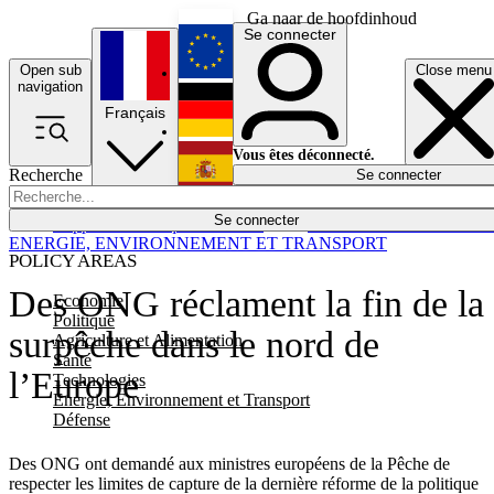
Ga naar de hoofdinhoud
Se connecter
Open sub
Close menu
English
navigation
Français
Deutsch
Vous êtes déconnecté.
Recherche
Se connecter
Español
Lumières éteintes
Se connecter
Rapporteur
Politique
Économie
Newsletters
Evénements
Em
ENERGIE, ENVIRONNEMENT ET TRANSPORT
POLICY AREAS
Des ONG réclament la fin de la
Economie
Politique
surpêche dans le nord de
Agriculture et Alimentation
Santé
l’Europe
Technologies
Energie, Environnement et Transport
Défense
Des ONG ont demandé aux ministres européens de la Pêche de
respecter les limites de capture de la dernière réforme de la politique