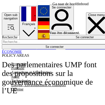
Ga naar de hoofdinhoud
Se connecter
Open sub
Close menu
English
navigation
Français
Deutsch
Vous êtes déconnecté.
Recherche
Se connecter
Español
Lumières éteintes
Se connecter
Rapporteur
Politique
Économie
Newsletters
Evénements
Em
ÉCONOMIE
POLICY AREAS
Des parlementaires UMP font
Economie
Politique
des propositions sur la
Agriculture et Alimentation
Santé
gouvernance économique de
Technologies
Energie, Environnement et Transport
l’UE
Défense