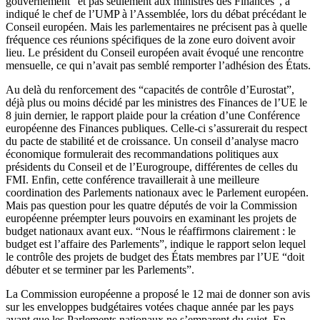
gouvernement “et pas seulement aux ministres des Finances”, a
indiqué le chef de l’UMP à l’Assemblée, lors du débat précédant le
Conseil européen. Mais les parlementaires ne précisent pas à quelle
fréquence ces réunions spécifiques de la zone euro doivent avoir
lieu. Le président du Conseil européen avait évoqué une rencontre
mensuelle, ce qui n’avait pas semblé remporter l’adhésion des États.
Au delà du renforcement des “capacités de contrôle d’Eurostat”,
déjà plus ou moins décidé par les ministres des Finances de l’UE le
8 juin dernier, le rapport plaide pour la création d’une Conférence
européenne des Finances publiques. Celle-ci s’assurerait du respect
du pacte de stabilité et de croissance. Un conseil d’analyse macro
économique formulerait des recommandations politiques aux
présidents du Conseil et de l’Eurogroupe, différentes de celles du
FMI. Enfin, cette conférence travaillerait à une meilleure
coordination des Parlements nationaux avec le Parlement européen.
Mais pas question pour les quatre députés de voir la Commission
européenne préempter leurs pouvoirs en examinant les projets de
budget nationaux avant eux. “Nous le réaffirmons clairement : le
budget est l’affaire des Parlements”, indique le rapport selon lequel
le contrôle des projets de budget des États membres par l’UE “doit
débuter et se terminer par les Parlements”.
La Commission européenne a proposé le 12 mai de donner son avis
sur les enveloppes budgétaires votées chaque année par les pays
avant que les Parlements nationaux ne s’emparent du sujet. En