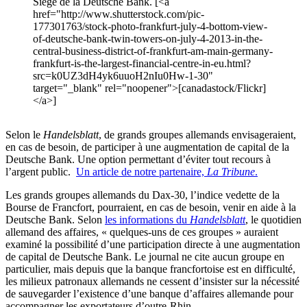
Siège de la Deutsche Bank. [<a
href="http://www.shutterstock.com/pic-
177301763/stock-photo-frankfurt-july-4-bottom-view-
of-deutsche-bank-twin-towers-on-july-4-2013-in-the-
central-business-district-of-frankfurt-am-main-germany-
frankfurt-is-the-largest-financial-centre-in-eu.html?
src=k0UZ3dH4yk6uuoH2nIu0Hw-1-30"
target="_blank" rel="noopener">[canadastock/Flickr]
</a>]
Selon le
Handelsblatt
, de grands groupes allemands envisageraient,
en cas de besoin, de participer à une augmentation de capital de la
Deutsche Bank. Une option permettant d’éviter tout recours à
l’argent public.
Un article de notre partenaire,
La Tribune
.
Les grands groupes allemands du Dax-30, l’indice vedette de la
Bourse de Francfort, pourraient, en cas de besoin, venir en aide à la
Deutsche Bank. Selon
les informations du
Handelsblatt
, le quotidien
allemand des affaires, « quelques-uns de ces groupes » auraient
examiné la possibilité d’une participation directe à une augmentation
de capital de Deutsche Bank. Le journal ne cite aucun groupe en
particulier, mais depuis que la banque francfortoise est en difficulté,
les milieux patronaux allemands ne cessent d’insister sur la nécessité
de sauvegarder l’existence d’une banque d’affaires allemande pour
accompagner les exportateurs d’outre-Rhin.