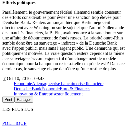
Efforts politiques
Parallèlement, le gouvernement fédéral allemand semble consentir
des efforts considérables pour éviter une sanction trop élevée pour
Deutsche Bank. Reuters annonçait hier que Berlin négociait
directement avec Washington sur le sujet et que l’autorité allemande
des marchés financiers, la BaFin, avait renoncé à la sanctionner sur
une affaire de détournement de fonds russes. La priorité outre-Rhin
semble donc être au sauvetage « indirect » de la Deutsche Bank
avec l’appui public, mais sans l’argent public. Une démarche qui est
politiquement motivée. La vraie question restera cependant la même
: ce sauvetage s’accompagnera-t-il d’un changement de modèle
économique pour la banque ou restera-t-elle ce qu’elle est ? Dans ce
dernier cas, le sauvetage risque de n’être qu’une rustine de plus.
Oct 10, 2016 - 09:43
Économie
Allemagne
crise bancaire
crise financière
Deutsche Bank
Économie
Euro & Finances
Innovation & Entreprises
renflouement
Print
Partager
LES PLUS LUS
POLITIQUE