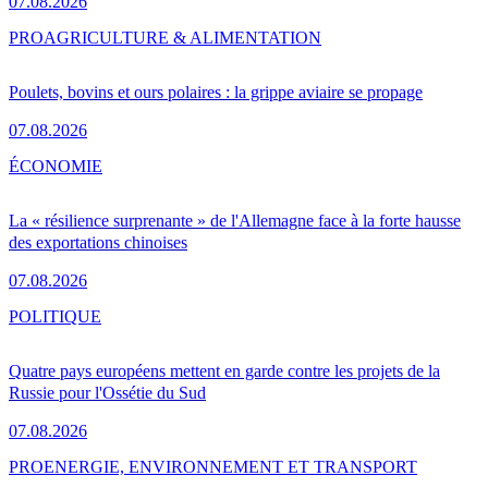
07.08.2026
PRO
AGRICULTURE & ALIMENTATION
Poulets, bovins et ours polaires : la grippe aviaire se propage
07.08.2026
ÉCONOMIE
La « résilience surprenante » de l'Allemagne face à la forte hausse
des exportations chinoises
07.08.2026
POLITIQUE
Quatre pays européens mettent en garde contre les projets de la
Russie pour l'Ossétie du Sud
07.08.2026
PRO
ENERGIE, ENVIRONNEMENT ET TRANSPORT