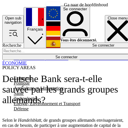
Ga naar de hoofdinhoud
Se connecter
Open sub
Close menu
English
navigation
Français
Deutsch
Vous êtes déconnecté.
Recherche
Se connecter
Español
Lumières éteintes
Se connecter
Rapporteur
Politique
Économie
Newsletters
Evénements
Em
ÉCONOMIE
POLICY AREAS
Deutsche Bank sera-t-elle
Economie
Politique
sauvée par les grands groupes
Agriculture et Alimentation
Santé
allemands?
Technologies
Energie, Environnement et Transport
Défense
Selon le
Handelsblatt
, de grands groupes allemands envisageraient,
en cas de besoin, de participer à une augmentation de capital de la