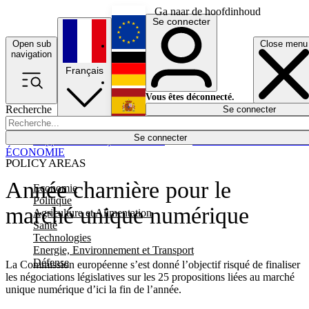
Ga naar de hoofdinhoud
Se connecter
Open sub
Close menu
English
navigation
Français
Deutsch
Vous êtes déconnecté.
Recherche
Se connecter
Español
Lumières éteintes
Se connecter
Rapporteur
Politique
Économie
Newsletters
Evénements
Em
ÉCONOMIE
POLICY AREAS
Année charnière pour le
Economie
Politique
marché unique numérique
Agriculture et Alimentation
Santé
Technologies
Energie, Environnement et Transport
Défense
La Commission européenne s’est donné l’objectif risqué de finaliser
les négociations législatives sur les 25 propositions liées au marché
unique numérique d’ici la fin de l’année.