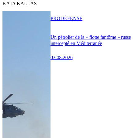
KAJA KALLAS
PRO
DÉFENSE
Un pétrolier de la « flotte fantôme » russe
intercepté en Méditerranée
03.08.2026