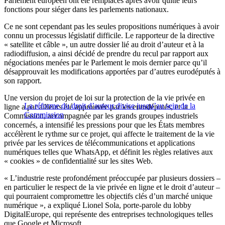
Parlement européen ont été remplacés après avoir quitté leurs
fonctions pour siéger dans les parlements nationaux.
Ce ne sont cependant pas les seules propositions numériques à avoir
connu un processus législatif difficile. Le rapporteur de la directive
« satellite et câble », un autre dossier lié au droit d’auteur et à la
radiodiffusion, a ainsi décidé de prendre du recul par rapport aux
négociations menées par le Parlement le mois dernier parce qu’il
désapprouvait les modifications apportées par d’autres eurodéputés à
son rapport.
Une version du projet de loi sur la protection de la vie privée en
La réforme du droit d’auteur divise jusqu’au sein de la
ligne a par ailleurs été approuvée par les eurodéputés, et la
Commission
Commission, accompagnée par les grands groupes industriels
concernés, a intensifié les pressions pour que les États membres
accélèrent le rythme sur ce projet, qui affecte le traitement de la vie
privée par les services de télécommunications et applications
numériques telles que WhatsApp, et définit les règles relatives aux
« cookies » de confidentialité sur les sites Web.
« L’industrie reste profondément préoccupée par plusieurs dossiers –
en particulier le respect de la vie privée en ligne et le droit d’auteur –
qui pourraient compromettre les objectifs clés d’un marché unique
numérique », a expliqué Lionel Sola, porte-parole du lobby
DigitalEurope, qui représente des entreprises technologiques telles
que Google et Microsoft.