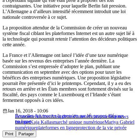
a cependant signalé qu’elle était prête à proposer des lois
contraignantes. Une initiative pour laquelle Berlin fait pression.
L’Allemagne a d’ailleurs intensifié récemment introduit une loi
nationale controversée à ce sujet.
La proposition attendue de la Commission de créer un nouveau
système fiscal ciblant les plateformes Internet est un autre sujet lié à
la technologie qui pourrait retenir l’attention des décideurs politiques
cette année.
La France et l’Allemagne ont lancé l’idée d’une taxe numérique
basée sur les revenus des entreprises l’année dernière. La
Commission s’est empressée d’adopter le plan, publiant une
communication en septembre avec des options pour taxer les
bénéfices des entreprises numériques. Une proposition législative
pourrait être présentée d’ici le printemps. Cependant, il y a eu des
retours en arrière et les États membres sont fortement divisés sur la
fiscalité, des pays comme le Luxembourg et l’Irlande s’étant
fermement opposés à ces idées.
Jan 16, 2018 - 10:06
Bruxelles fait monter la pression sur les propos illégaux
Économie
Andrus Ansip
droit d'auteur
Économie
fake news
en ligne
Internet
Kaja Kallas
marché unique numérique
Mariya Gabriel
numérique
plateformes en ligne
protection de la vie privée
Print
Partager