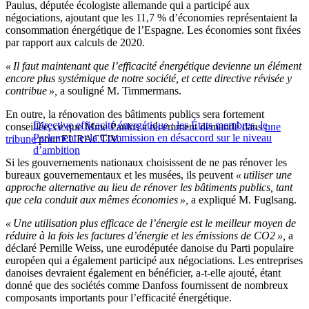
Paulus, députée écologiste allemande qui a participé aux
négociations, ajoutant que les 11,7 % d’économies représentaient la
consommation énergétique de l’Espagne. Les économies sont fixées
par rapport aux calculs de 2020.
« Il faut maintenant que l’efficacité énergétique devienne un élément
encore plus systémique de notre société, et cette directive révisée y
contribue »,
a souligné M. Timmermans.
En outre, la rénovation des bâtiments publics sera fortement
Directive efficacité énergétique : les États membres, le
conseillée, ce que Mme Paulus a récemment demandé dans
une
Parlement et la Commission en désaccord sur le niveau
tribune
pour EURACTIV.
d’ambition
Si les gouvernements nationaux choisissent de ne pas rénover les
bureaux gouvernementaux et les musées, ils peuvent
« utiliser une
approche alternative au lieu de rénover les bâtiments publics, tant
que cela conduit aux mêmes économies »,
a expliqué M. Fuglsang.
« Une utilisation plus efficace de l’énergie est le meilleur moyen de
réduire à la fois les factures d’énergie et les émissions de CO2 »,
a
déclaré Pernille Weiss, une eurodéputée danoise du Parti populaire
européen qui a également participé aux négociations. Les entreprises
danoises devraient également en bénéficier, a-t-elle ajouté, étant
donné que des sociétés comme Danfoss fournissent de nombreux
composants importants pour l’efficacité énergétique.