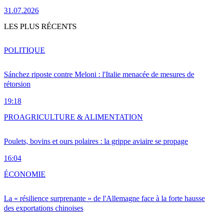
31.07.2026
LES PLUS RÉCENTS
POLITIQUE
Sánchez riposte contre Meloni : l'Italie menacée de mesures de
rétorsion
19:18
PRO
AGRICULTURE & ALIMENTATION
Poulets, bovins et ours polaires : la grippe aviaire se propage
16:04
ÉCONOMIE
La « résilience surprenante » de l'Allemagne face à la forte hausse
des exportations chinoises