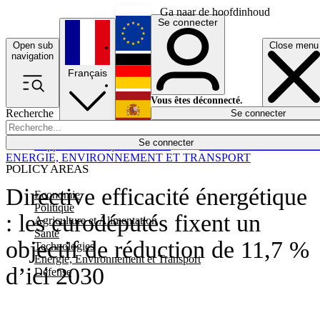
Ga naar de hoofdinhoud
Se connecter
Open sub
Close menu
English
navigation
Français
Deutsch
Vous êtes déconnecté.
Recherche
Se connecter
Español
Lumières éteintes
Se connecter
Rapporteur
Politique
Économie
Newsletters
Evénements
Em
ENERGIE, ENVIRONNEMENT ET TRANSPORT
POLICY AREAS
Directive efficacité énergétique
Economie
Politique
: les eurodéputés fixent un
Agriculture et Alimentation
Santé
objectif de réduction de 11,7 %
Technologies
Energie, Environnement et Transport
d’ici 2030
Défense