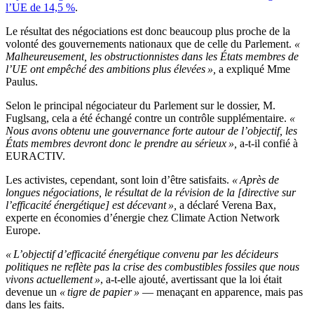
l’UE de 14,5 %
.
Le résultat des négociations est donc beaucoup plus proche de la
volonté des gouvernements nationaux que de celle du Parlement.
«
Malheureusement, les obstructionnistes dans les États membres de
l’UE ont empêché des ambitions plus élevées »,
a expliqué Mme
Paulus.
Selon le principal négociateur du Parlement sur le dossier, M.
Fuglsang, cela a été échangé contre un contrôle supplémentaire.
«
Nous avons obtenu une gouvernance forte autour de l’objectif, les
États membres devront donc le prendre au sérieux »,
a-t-il confié à
EURACTIV.
Les activistes, cependant, sont loin d’être satisfaits.
« Après de
longues négociations, le résultat de la révision de la [directive sur
l’efficacité énergétique] est décevant »,
a déclaré Verena Bax,
experte en économies d’énergie chez Climate Action Network
Europe.
« L’objectif d’efficacité énergétique convenu par les décideurs
politiques ne reflète pas la crise des combustibles fossiles que nous
vivons actuellement »
, a-t-elle ajouté, avertissant que la loi était
devenue un
« tigre de papier »
— menaçant en apparence, mais pas
dans les faits.