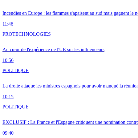
Incendies en Europe : les flammes s'apaisent au sud mais gagnent le n
11:46
PRO
TECHNOLOGIES
Au cœur de l'expérience de l'UE sur les influenceurs
10:56
POLITIQUE
La droite attaque les ministres espagnols pour avoir manqué la réunio
10:15
POLITIQUE
EXCLUSIF : La France et l'Espagne critiquent une nomination cont
09:40