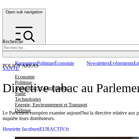
Open sub navigation
Recherche
Rapporteur
Politique
Économie
Newsletters
Evénements
Em
POLICY AREAS
SANTÉ
Economie
Politique
Directive tabac au Parlement
Agriculture et Alimentation
Santé
Technologies
Energie, Environnement et Transport
Défense
Le Parlement européen examine aujourd'hui la directive relative aux pr
inquiète leurs distributeurs.
Henriette Jacobsen
EURACTIV.fr