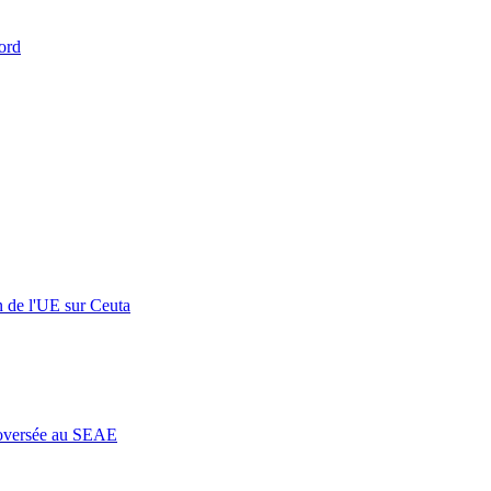
ord
n de l'UE sur Ceuta
roversée au SEAE