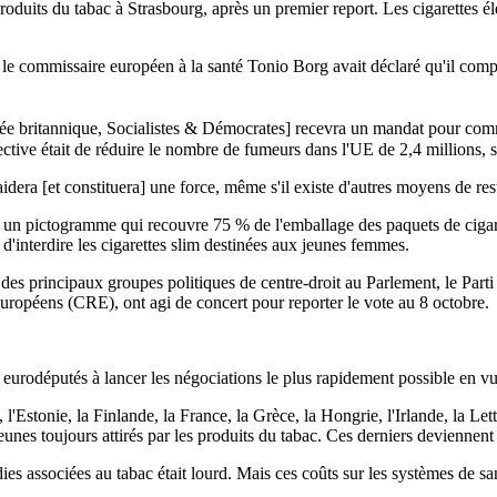
oduits du tabac à Strasbourg, après un premier report. Les cigarettes él
 commissaire européen à la santé Tonio Borg avait déclaré qu'il comptait
 britannique, Socialistes & Démocrates] recevra un mandat pour comme
directive était de réduire le nombre de fumeurs dans l'UE de 2,4 millions,
aidera [et constituera] une force, même s'il existe d'autres moyens de r
E un pictogramme qui recouvre 75 % de l'emballage des paquets de cigaret
 d'interdire les cigarettes slim destinées aux jeunes femmes.
des principaux groupes politiques de centre-droit au Parlement, le Part
uropéens (CRE), ont agi de concert pour reporter le vote au 8 octobre.
 eurodéputés à lancer les négociations le plus rapidement possible en vu
l'Estonie, la Finlande, la France, la Grèce, la Hongrie, l'Irlande, la Le
eunes toujours attirés par les produits du tabac. Ces derniers deviennen
dies associées au tabac était lourd. Mais ces coûts sur les systèmes de sa