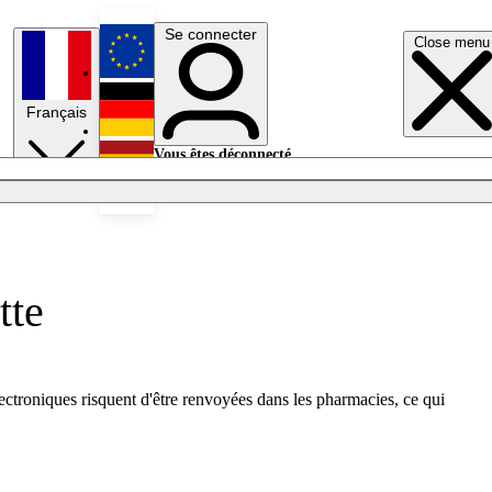
Se connecter
Close menu
English
Français
Deutsch
Vous êtes déconnecté.
Se connecter
Español
Lumières éteintes
tte
ectroniques risquent d'être renvoyées dans les pharmacies, ce qui