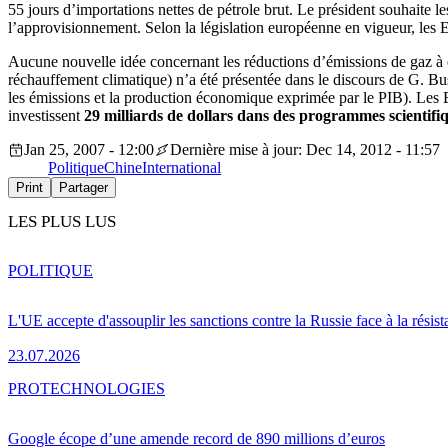
55 jours d’importations nettes de pétrole brut. Le président souhaite les
l’approvisionnement. Selon la législation européenne en vigueur, les E
Aucune nouvelle idée concernant les réductions d’émissions de gaz à ef
réchauffement climatique) n’a été présentée dans le discours de G. Bus
les émissions et la production économique exprimée par le PIB). Les Eta
investissent
29 milliards de dollars dans des programmes scientifiq
Jan 25, 2007 - 12:00
Dernière mise à jour: Dec 14, 2012 - 11:57
Politique
Chine
International
Print
Partager
LES PLUS LUS
POLITIQUE
L'UE accepte d'assouplir les sanctions contre la Russie face à la résis
23.07.2026
PRO
TECHNOLOGIES
Google écope d’une amende record de 890 millions d’euros