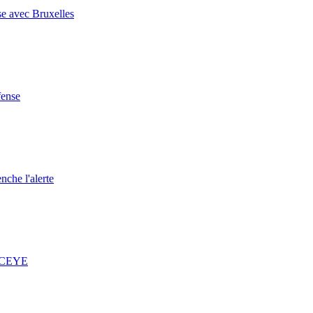
se avec Bruxelles
fense
nche l'alerte
 ICEYE