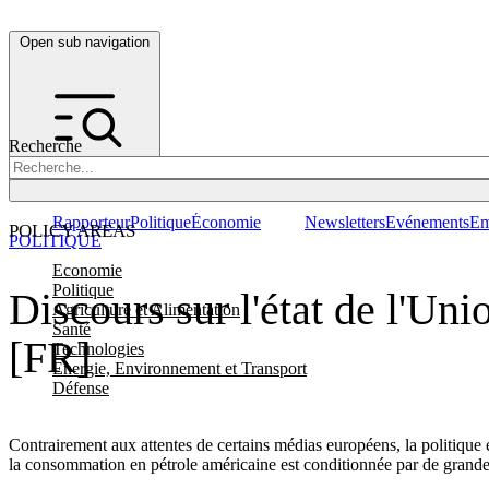
Open sub navigation
Recherche
Rapporteur
Politique
Économie
Newsletters
Evénements
Em
POLICY AREAS
POLITIQUE
Economie
Politique
Discours sur l'état de l'Un
Agriculture et Alimentation
Santé
[FR]
Technologies
Energie, Environnement et Transport
Défense
Contrairement aux attentes de certains médias européens, la politique
la consommation en pétrole américaine est conditionnée par de grand