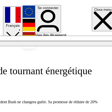
Se connecter
Close menu
English
Français
Deutsch
Vous êtes déconnecté.
Se connecter
Español
Lumières éteintes
 de tournant énergétique
résident Bush ne changera guère. Sa promesse de réduire de 20%