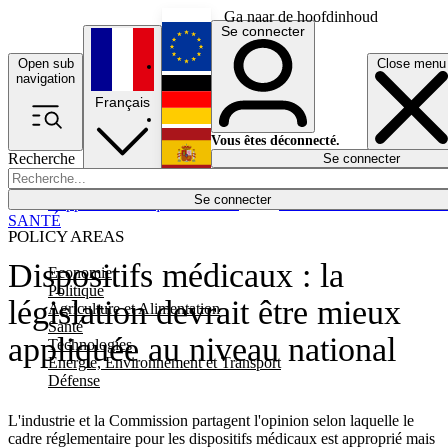
Ga naar de hoofdinhoud
Se connecter
Open sub
Close menu
English
navigation
Français
Deutsch
Vous êtes déconnecté.
Recherche
Se connecter
Español
Lumières éteintes
Se connecter
Rapporteur
Politique
Économie
Newsletters
Evénements
Em
SANTÉ
POLICY AREAS
Dispositifs médicaux : la
Economie
Politique
législation devrait être mieux
Agriculture et Alimentation
Santé
appliquée au niveau national
Technologies
Energie, Environnement et Transport
Défense
L'industrie et la Commission partagent l'opinion selon laquelle le
cadre réglementaire pour les dispositifs médicaux est approprié mais