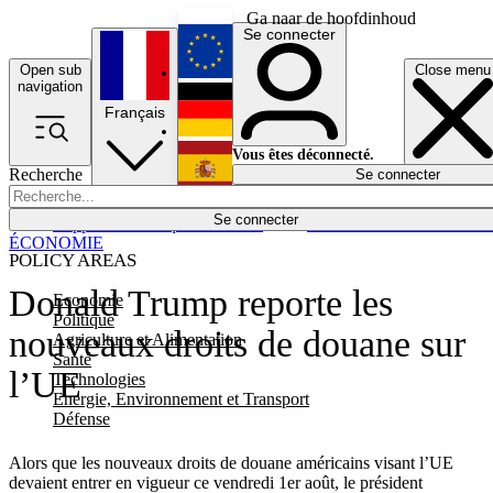
Ga naar de hoofdinhoud
Se connecter
Open sub
Close menu
English
navigation
Français
Deutsch
Vous êtes déconnecté.
Recherche
Se connecter
Español
Lumières éteintes
Se connecter
Rapporteur
Politique
Économie
Newsletters
Evénements
Em
ÉCONOMIE
POLICY AREAS
Donald Trump reporte les
Economie
Politique
nouveaux droits de douane sur
Agriculture et Alimentation
Santé
l’UE
Technologies
Energie, Environnement et Transport
Défense
Alors que les nouveaux droits de douane américains visant l’UE
devaient entrer en vigueur ce vendredi 1er août, le président