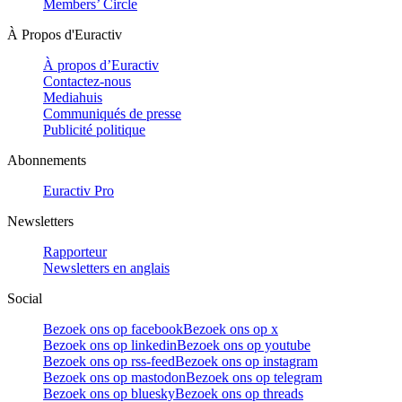
Members’ Circle
À Propos d'Euractiv
À propos d’Euractiv
Contactez-nous
Mediahuis
Communiqués de presse
Publicité politique
Abonnements
Euractiv Pro
Newsletters
Rapporteur
Newsletters en anglais
Social
Bezoek ons op facebook
Bezoek ons op x
Bezoek ons op linkedin
Bezoek ons op youtube
Bezoek ons op rss-feed
Bezoek ons op instagram
Bezoek ons op mastodon
Bezoek ons op telegram
Bezoek ons op bluesky
Bezoek ons op threads