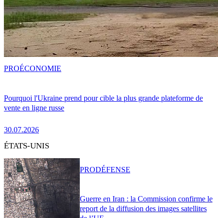
PRO
ÉCONOMIE
Pourquoi l'Ukraine prend pour cible la plus grande plateforme de
vente en ligne russe
30.07.2026
ÉTATS-UNIS
PRO
DÉFENSE
Guerre en Iran : la Commission confirme le
report de la diffusion des images satellites