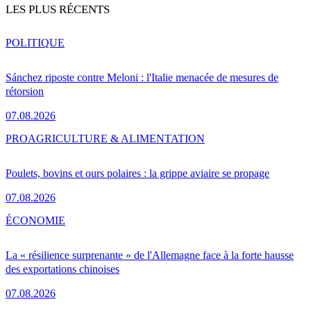
LES PLUS RÉCENTS
POLITIQUE
Sánchez riposte contre Meloni : l'Italie menacée de mesures de
rétorsion
07.08.2026
PRO
AGRICULTURE & ALIMENTATION
Poulets, bovins et ours polaires : la grippe aviaire se propage
07.08.2026
ÉCONOMIE
La « résilience surprenante » de l'Allemagne face à la forte hausse
des exportations chinoises
07.08.2026