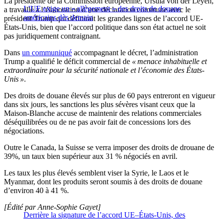
La présidente de la Commission européenne, Ursula von der Leyen,
L’UE exige un « allègement » des droits de douane
a travaillé à l’élaboration d’une déclaration commune avec le
américains dès demain
président Trump qui définirait les grandes lignes de l’accord UE-
États-Unis, bien que l’accord politique dans son état actuel ne soit
pas juridiquement contraignant.
Dans
un communiqué
accompagnant le décret, l’administration
Trump a qualifié le déficit commercial de
« menace inhabituelle et
extraordinaire pour la sécurité nationale et l’économie des États-
Unis »
.
Des droits de douane élevés sur plus de 60 pays entreront en vigueur
dans six jours, les sanctions les plus sévères visant ceux que la
Maison-Blanche accuse de maintenir des relations commerciales
déséquilibrées ou de ne pas avoir fait de concessions lors des
négociations.
Outre le Canada, la Suisse se verra imposer des droits de drouane de
39%, un taux bien supérieur aux 31 % négociés en avril.
Les taux les plus élevés semblent viser la Syrie, le Laos et le
Myanmar, dont les produits seront soumis à des droits de douane
d’environ 40 à 41 %.
[Édité par Anne-Sophie Gayet]
Derrière la signature de l’accord UE–États-Unis, des