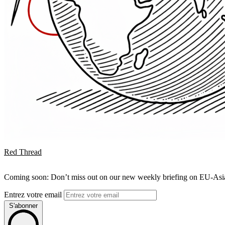
Red Thread
Coming soon: Don’t miss out on our new weekly briefing on EU-Asia 
Entrez votre email
S'abonner