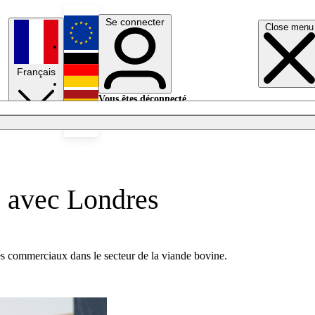
Se connecter
Close menu
English
Français
Deutsch
Vous êtes déconnecté.
Se connecter
Español
Lumières éteintes
 avec Londres
ges commerciaux dans le secteur de la viande bovine.