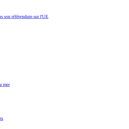
s son référendum sur l'UE
la mer
ts