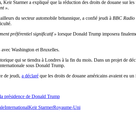
eir Starmer a expliqué que la réduction des droits de douane sur les v
nt »
.
availleurs du secteur automobile britannique, a confié jeudi à
BBC Radio
iculté.
ment préférentiel significatif »
lorsque Donald Trump imposera finalemen
s avec Washington et Bruxelles.
rique qui se tiendra à Londres à la fin du mois. Dans un projet de déc
e internationale sous Donald Trump.
ce de jeudi,
a déclaré
que les droits de douane américains avaient eu un 
 la présidence de Donald Trump
ale
International
Keir Starmer
Royaume-Uni