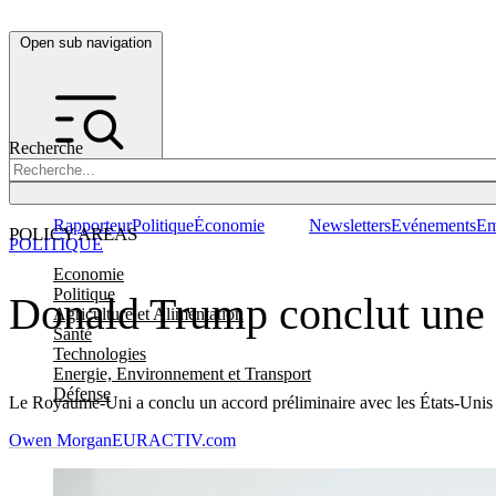
Open sub navigation
Recherche
Rapporteur
Politique
Économie
Newsletters
Evénements
Em
POLICY AREAS
POLITIQUE
Economie
Politique
Donald Trump conclut une 
Agriculture et Alimentation
Santé
Technologies
Energie, Environnement et Transport
Défense
Le Royaume-Uni a conclu un accord préliminaire avec les États-Unis af
Owen Morgan
EURACTIV.com