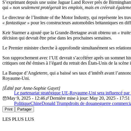
S’exprimant depuis une usine Jaguar Land Rover près de Birmingham, K
qui
« non seulement protégerait les emplois, mais en créerait égaleme
Le directeur de l’Institute of the Motor Industry, qui représente les tr
« fantastique »
pour les constructeurs automobiles britanniques en diff
Keir Starmer a ajouté que la Grande-Bretagne avait obtenu un
« traite
décision qui devrait être prise dans les prochaines semaines.
Le Premier ministre cherche à approfondir simultanément ses relation
Son rapprochement avec l’UE devrait s’accélérer après un sommet histo
critiques ont été émises à l’égard du retrait des États-Unis de la scèn
La Banque d’Angleterre, qui a baissé ses taux d’intérêt avant l’annon
Royaume-Uni.
[Édité par Anne-Sophie Gayet]
Le partenariat stratégique UE-Royaume-Uni sera influencé par
May 9, 2025 - 12:46
Dernière mise à jour: May 20, 2025 - 17:51
Politique
Chine
Donald Trump
droits de douane
guerre commerci
Print
Partager
LES PLUS LUS