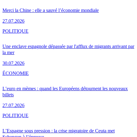
Merci la Chine : elle a sauvé l’économie mondiale
27.07.2026
POLITIQUE
Une enclave espagnole dépassée par l'afflux de migrants arrivant par
la mer
30.07.2026
ÉCONOMIE
L’euro en mèmes : quand les Européens détournent les nouveaux
billets
27.07.2026
POLITIQUE
L’Espagne sous pression : la crise migratoire de Ceuta met
Schengen à l’épreuve