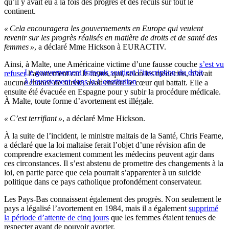
qu’il y avait eu à la fois des progrès et des reculs sur tout le
continent.
« Cela encouragera les gouvernements en Europe qui veulent
revenir sur les progrès réalisés en matière de droits et de santé des
femmes »
, a déclaré Mme Hickson à EURACTIV.
Ainsi, à Malte, une Américaine victime d’une fausse couche
s’est vu
Le gouvernement français soutient l’inscription du droit
refuser
l’avortement car le fœtus, qui, selon les médecins, n’avait
à l’avortement dans la Constitution
aucune chance de survie, avait encore le cœur qui battait. Elle a
ensuite été évacuée en Espagne pour y subir la procédure médicale.
À Malte, toute forme d’avortement est illégale.
« C’est terrifiant »
, a déclaré Mme Hickson.
À la suite de l’incident, le ministre maltais de la Santé, Chris Fearne,
a déclaré que la loi maltaise ferait l’objet d’une révision afin de
comprendre exactement comment les médecins peuvent agir dans
ces circonstances. Il s’est abstenu de promettre des changements à la
loi, en partie parce que cela pourrait s’apparenter à un suicide
politique dans ce pays catholique profondément conservateur.
Les Pays-Bas connaissent également des progrès. Non seulement le
pays a légalisé l’avortement en 1984, mais il a également
supprimé
la période d’attente de cinq jours
que les femmes étaient tenues de
respecter avant de pouvoir avorter.