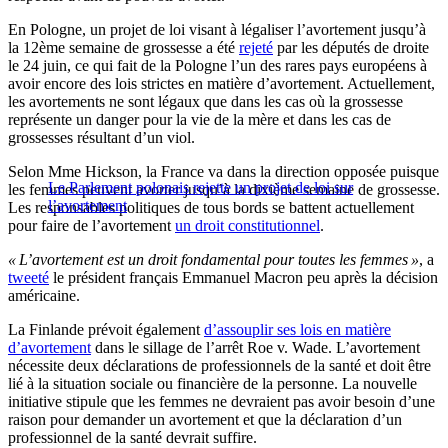
En Pologne, un projet de loi visant à légaliser l’avortement jusqu’à
la 12ème semaine de grossesse a été
rejeté
par les députés de droite
le 24 juin, ce qui fait de la Pologne l’un des rares pays européens à
avoir encore des lois strictes en matière d’avortement. Actuellement,
les avortements ne sont légaux que dans les cas où la grossesse
représente un danger pour la vie de la mère et dans les cas de
grossesses résultant d’un viol.
Selon Mme Hickson, la France va dans la direction opposée puisque
Le Parlement polonais rejette un projet de loi sur
les femmes peuvent avorter jusqu’à la dixième semaine de grossesse.
l’avortement
Les responsables politiques de tous bords se battent actuellement
pour faire de l’avortement
un droit constitutionnel
.
« L’avortement est un droit fondamental pour toutes les femmes »
, a
tweeté
le président français Emmanuel Macron peu après la décision
américaine.
La Finlande prévoit également
d’assouplir ses lois en matière
d’avortement
dans le sillage de l’arrêt Roe v. Wade. L’avortement
nécessite deux déclarations de professionnels de la santé et doit être
lié à la situation sociale ou financière de la personne. La nouvelle
initiative stipule que les femmes ne devraient pas avoir besoin d’une
raison pour demander un avortement et que la déclaration d’un
professionnel de la santé devrait suffire.