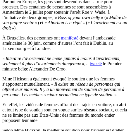
Partout en Europe, les gens sont descendus dans la rue pour
protester. Des centaines de personnes se sont rassemblées à
Amsterdam le 2 juillet pour soutenir l’arrêt Roe v. Wade, à
l’initiative de deux groupes,
« Boss of your own belly »
(
« Maître de
son propre ventre »
) et
« Abortion is a right »
(
« L’avortement est un
droit »
).
À Bruxelles, des personnes ont
manifesté
devant l’ambassade
américaine le 30 juin, comme d’autres l’ont fait à Dublin, au
Luxembourg et à Londres.
« Interdire l’avortement ne mène jamais à moins d’avortements,
seulement à plus d’avortements dangereux »
, a
tweeté
le Premier
ministre belge Alexander De Croo.
Mme Hickson a également évoqué le soutien que les femmes
s’apportent mutuellement.
« Il existe un réseau de personnes qui
offrent leur maison. Il y a un mouvement de soutien de personne à
personne. Les médias sociaux permettent ce type de soutien. »
En effet, les vidéos de femmes offrant des trajets en voiture, un abri
et tout type de soutien sont en vogue sur les réseaux sociaux, et cela
ne se limite pas aux États-Unis ; des femmes du monde entier
proposent leur aide.
Selon Mme Hickson, la meilleure solution pour l’avenir est d’aller