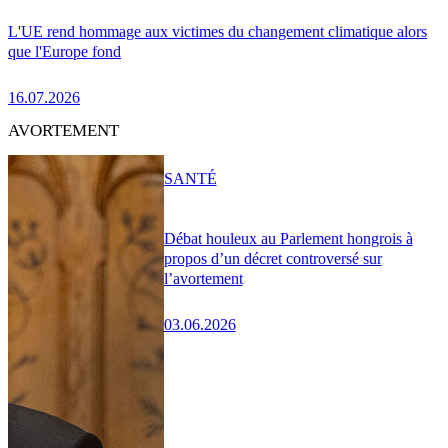
L'UE rend hommage aux victimes du changement climatique alors
que l'Europe fond
16.07.2026
AVORTEMENT
SANTÉ
Débat houleux au Parlement hongrois à
propos d’un décret controversé sur
l’avortement
03.06.2026