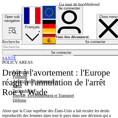
Ga naar de hoofdinhoud
Se connecter
Open sub
Close menu
English
navigation
Français
Deutsch
Vous êtes déconnecté.
Recherche
Se connecter
Español
Lumières éteintes
Se connecter
Rapporteur
Politique
Économie
Newsletters
Evénements
Em
SANTÉ
POLICY AREAS
Droit à l'avortement : l'Europe
Economie
Politique
réagit à l'annulation de l'arrêt
Agriculture et Alimentation
Santé
Roe v. Wade
Technologies
Energie, Environnement et Transport
Défense
Alors que la Cour suprême des États-Unis a fait reculer les droits
reproductifs des femmes dans tout le pays dans une décision qui a