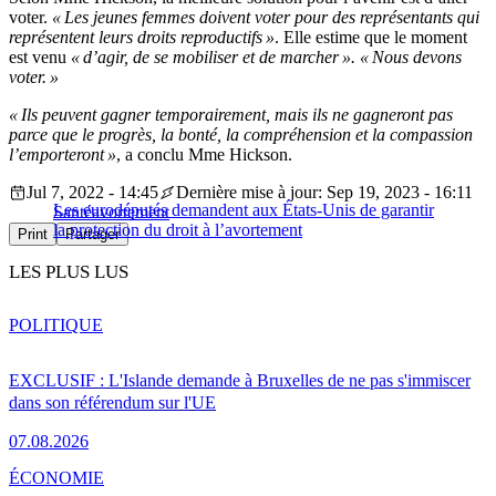
voter.
« Les jeunes femmes doivent voter pour des représentants qui
représentent leurs droits reproductifs »
. Elle estime que le moment
est venu
« d’agir, de se mobiliser et de marcher ». « Nous devons
voter. »
« Ils peuvent gagner temporairement, mais ils ne gagneront pas
parce que le progrès, la bonté, la compréhension et la compassion
l’emporteront »
, a conclu Mme Hickson.
Jul 7, 2022 - 14:45
Dernière mise à jour: Sep 19, 2023 - 16:11
Les eurodéputés demandent aux États-Unis de garantir
Santé
avortement
la protection du droit à l’avortement
Print
Partager
LES PLUS LUS
POLITIQUE
EXCLUSIF : L'Islande demande à Bruxelles de ne pas s'immiscer
dans son référendum sur l'UE
07.08.2026
ÉCONOMIE