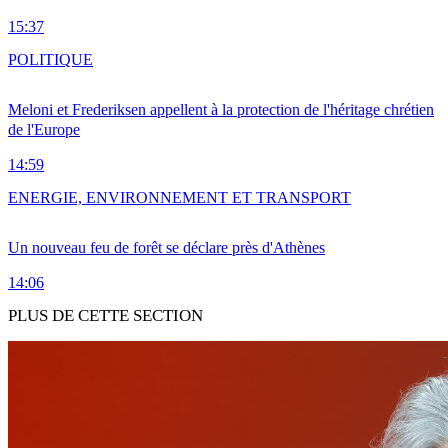
15:37
POLITIQUE
Meloni et Frederiksen appellent à la protection de l'héritage chrétien
de l'Europe
14:59
ENERGIE, ENVIRONNEMENT ET TRANSPORT
Un nouveau feu de forêt se déclare près d'Athènes
14:06
PLUS DE CETTE SECTION