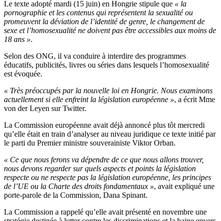
Le texte adopté mardi (15 juin) en Hongrie stipule que
« la
pornographie et les contenus qui représentent la sexualité ou
promeuvent la déviation de l’identité de genre, le changement de
sexe et l’homosexualité ne doivent pas être accessibles aux moins de
18 ans »
.
Selon des ONG, il va conduire à interdire des programmes
éducatifs, publicités, livres ou séries dans lesquels l’homosexualité
est évoquée.
« Très préoccupés par la nouvelle loi en Hongrie. Nous examinons
actuellement si elle enfreint la législation européenne »
, a écrit Mme
von der Leyen sur Twitter.
La Commission européenne avait déjà annoncé plus tôt mercredi
qu’elle était en train d’analyser au niveau juridique ce texte initié par
le parti du Premier ministre souverainiste Viktor Orban.
« Ce que nous ferons va dépendre de ce que nous allons trouver,
nous devons regarder sur quels aspects et points la législation
respecte ou ne respecte pas la législation européenne, les principes
de l’UE ou la Charte des droits fondamentaux »
, avait expliqué une
porte-parole de la Commission, Dana Spinant.
La Commission a rappelé qu’elle avait présenté en novembre une
stratégie destinée à lutter contre les discriminations et la haine envers