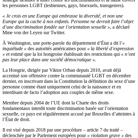
les personnes LGBT (lesbiennes, gays, bisexuels, transgenres).
« Je crois en une Europe qui embrasse la diversité, et non une
Europe qui la cache à nos enfants. Personne ne devrait faire l’objet
d’une discrimination fondée sur l’orientation sexuelle »
, a déclaré
Mme von der Leyen sur Twitter.
À Washington, une porte-parole du département d’État a dit l’
«
inquiétude »
des autorités américaines pour
« la liberté d’expression
»
et estimé que la loi hongroise établissait des restrictions qui
« n’ont
pas leur place dans une société démocratique ».
La Hongrie, dirigée par Viktor Orban depuis 2010, avait déjà
accentué son offensive contre la communauté LGBT en décembre
dernier, en inscrivant dans la Constitution la définition du sexe d’une
personne comme étant uniquement celui de la naissance et en
interdisant de facto l’adoption aux couples de même sexe.
Membre depuis 2004 de l’UE dont la Charte des droits
fondamentaux interdit toute discrimination basée sur l’orientation
sexuelle, ce pays est régulièrement accusé par Bruxelles d’atteintes à
l’État de droit.
Il est visé depuis 2018 par une procédure – article 7 du traité –
déclenchée par le Parlement européen pour
« violation grave »
des