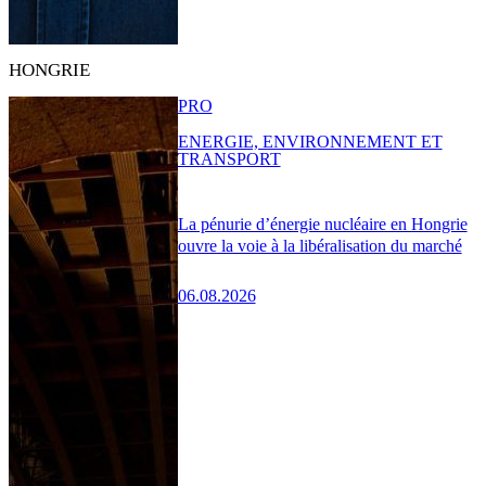
HONGRIE
PRO
ENERGIE, ENVIRONNEMENT ET
TRANSPORT
La pénurie d’énergie nucléaire en Hongrie
ouvre la voie à la libéralisation du marché
06.08.2026