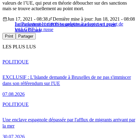
valeurs de l’UE, qui peut en théorie déboucher sur des sanctions
mais se trouve actuellement au point mort.
Jun 17, 2021 - 08:38
Dernière mise à jour: Jun 18, 2021 - 08:08
Le Parlement hongrois se prépare à adopter un projet de
Politique
droits LGBT
Hongrie
Ursula von der Leyen
loi LGBT à la russe
Viktor Orban
Print
Partager
LES PLUS LUS
POLITIQUE
EXCLUSIF : L'Islande demande à Bruxelles de ne pas s'immiscer
dans son référendum sur l'UE
07.08.2026
POLITIQUE
Une enclave espagnole dépassée par l'afflux de migrants arrivant par
la mer
30.07.2026