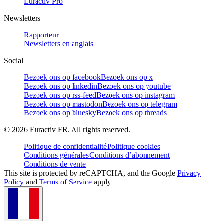
Euractiv Pro
Newsletters
Rapporteur
Newsletters en anglais
Social
Bezoek ons op facebook
Bezoek ons op x
Bezoek ons op linkedin
Bezoek ons op youtube
Bezoek ons op rss-feed
Bezoek ons op instagram
Bezoek ons op mastodon
Bezoek ons op telegram
Bezoek ons op bluesky
Bezoek ons op threads
©
2026
Euractiv FR. All rights reserved.
Politique de confidentialité
Politique cookies
Conditions générales
Conditions d’abonnement
Conditions de vente
This site is protected by reCAPTCHA, and the Google
Privacy
Policy
and
Terms of Service
apply.