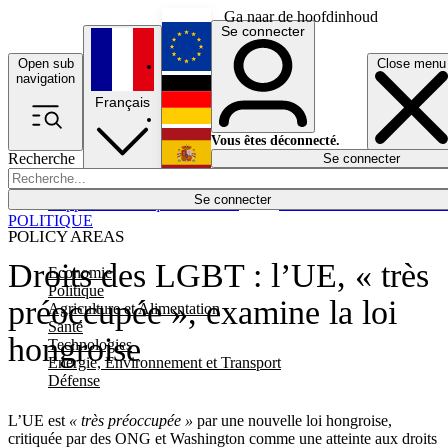
Ga naar de hoofdinhoud
Se connecter
Open sub
Close menu
English
navigation
Français
Deutsch
Vous êtes déconnecté.
Recherche
Se connecter
Español
Lumières éteintes
Se connecter
Rapporteur
Politique
Économie
Newsletters
Evénements
Em
POLITIQUE
POLICY AREAS
Droits des LGBT : l’UE, « très
Economie
Politique
préoccupée », examine la loi
Agriculture et Alimentation
Santé
hongroise
Technologies
Energie, Environnement et Transport
Défense
L’UE est
« très préoccupée »
par une nouvelle loi hongroise,
critiquée par des ONG et Washington comme une atteinte aux droits