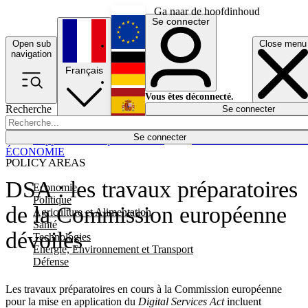
Ga naar de hoofdinhoud
Se connecter
Open sub
Close menu
English
navigation
Français
Deutsch
Vous êtes déconnecté.
Recherche
Se connecter
Español
Lumières éteintes
Se connecter
Rapporteur
Politique
Économie
Newsletters
Evénements
Em
ÉCONOMIE
POLICY AREAS
DSA : les travaux préparatoires
Economie
Politique
de la Commission européenne
Agriculture et Alimentation
Santé
dévoilés
Technologies
Energie, Environnement et Transport
Défense
Les travaux préparatoires en cours à la Commission européenne
pour la mise en application du
Digital Services Act
incluent