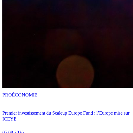
PRO
ÉCONOMIE
Premier investissement du Scaleup Europe Fund : l’Europe mise sur
ICEYE
05.08.2026