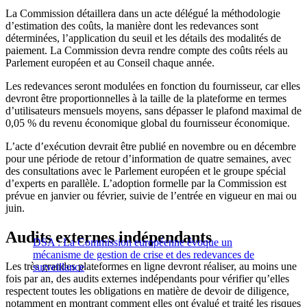
La Commission détaillera dans un acte délégué la méthodologie
d’estimation des coûts, la manière dont les redevances sont
déterminées, l’application du seuil et les détails des modalités de
paiement. La Commission devra rendre compte des coûts réels au
Parlement européen et au Conseil chaque année.
Les redevances seront modulées en fonction du fournisseur, car elles
devront être proportionnelles à la taille de la plateforme en termes
d’utilisateurs mensuels moyens, sans dépasser le plafond maximal de
0,05 % du revenu économique global du fournisseur économique.
L’acte d’exécution devrait être publié en novembre ou en décembre
pour une période de retour d’information de quatre semaines, avec
des consultations avec le Parlement européen et le groupe spécial
d’experts en parallèle. L’adoption formelle par la Commission est
prévue en janvier ou février, suivie de l’entrée en vigueur en mai ou
juin.
Audits externes indépendants
DSA : La Commission européenne évoque un
mécanisme de gestion de crise et des redevances de
Les très grandes plateformes en ligne devront réaliser, au moins une
surveillance
fois par an, des audits externes indépendants pour vérifier qu’elles
respectent toutes les obligations en matière de devoir de diligence,
notamment en montrant comment elles ont évalué et traité les risques