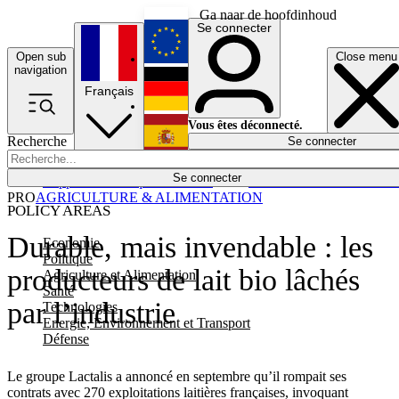
Ga naar de hoofdinhoud
Se connecter
Open sub
Close menu
English
navigation
Français
Deutsch
Vous êtes déconnecté.
Recherche
Se connecter
Español
Lumières éteintes
Se connecter
Rapporteur
Politique
Économie
Newsletters
Evénements
Em
PRO
AGRICULTURE & ALIMENTATION
POLICY AREAS
Durable, mais invendable : les
Economie
Politique
producteurs de lait bio lâchés
Agriculture et Alimentation
Santé
par l’industrie
Technologies
Energie, Environnement et Transport
Défense
Le groupe Lactalis a annoncé en septembre qu’il rompait ses
contrats avec 270 exploitations laitières françaises, invoquant