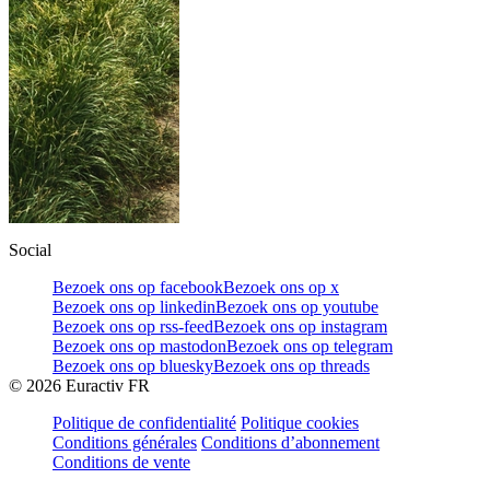
Social
Bezoek ons op facebook
Bezoek ons op x
Bezoek ons op linkedin
Bezoek ons op youtube
Bezoek ons op rss-feed
Bezoek ons op instagram
Bezoek ons op mastodon
Bezoek ons op telegram
Bezoek ons op bluesky
Bezoek ons op threads
©
2026
Euractiv FR
Politique de confidentialité
Politique cookies
Conditions générales
Conditions d’abonnement
Conditions de vente