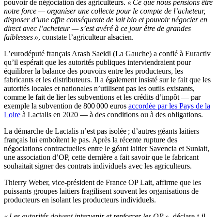
pouvoir de négociation des agriculteurs.
« Ce que nous pensions être
notre force — organiser une collecte pour le compte de l’acheteur,
disposer d’une offre conséquente de lait bio et pouvoir négocier en
direct avec l’acheteur — s’est avéré à ce jour être de grandes
faiblesses »
, constate l’agriculteur alsacien.
L’eurodéputé français Arash Saeidi (La Gauche) a confié à Euractiv
qu’il espérait que les autorités publiques interviendraient pour
équilibrer la balance des pouvoirs entre les producteurs, les
fabricants et les distributeurs. Il a également insisté sur le fait que les
autorités locales et nationales n’utilisent pas les outils existants,
comme le fait de lier les subventions et les crédits d’impôt — par
exemple la subvention de 800 000 euros
accordée par les Pays de la
Loire
à Lactalis en 2020 — à des conditions ou à des obligations.
La démarche de Lactalis n’est pas isolée ; d’autres géants laitiers
français lui emboîtent le pas. Après la récente rupture des
négociations contractuelles entre le géant laitier Savencia et Sunlait,
une association d’OP, cette dernière a fait savoir que le fabricant
souhaitait signer des contrats individuels avec les agriculteurs.
Thierry Weber, vice-président de France OP Lait, affirme que les
puissants groupes laitiers fragilisent souvent les organisations de
producteurs en isolant les producteurs individuels.
« Les autorités doivent intervenir et renforcer les OP »
, déclare-t-il.