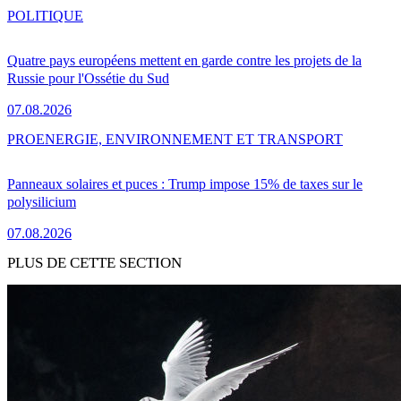
POLITIQUE
Quatre pays européens mettent en garde contre les projets de la
Russie pour l'Ossétie du Sud
07.08.2026
PRO
ENERGIE, ENVIRONNEMENT ET TRANSPORT
Panneaux solaires et puces : Trump impose 15% de taxes sur le
polysilicium
07.08.2026
PLUS DE CETTE SECTION