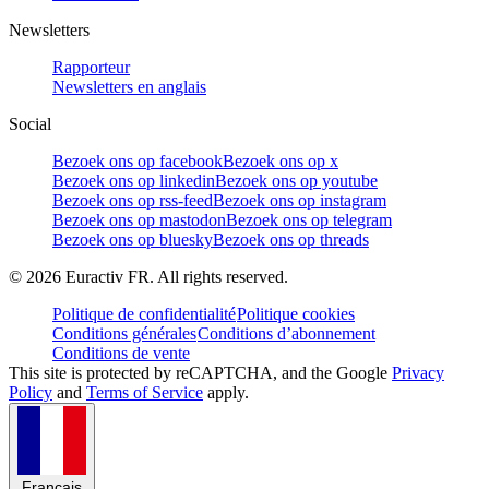
Newsletters
Rapporteur
Newsletters en anglais
Social
Bezoek ons op facebook
Bezoek ons op x
Bezoek ons op linkedin
Bezoek ons op youtube
Bezoek ons op rss-feed
Bezoek ons op instagram
Bezoek ons op mastodon
Bezoek ons op telegram
Bezoek ons op bluesky
Bezoek ons op threads
©
2026
Euractiv FR. All rights reserved.
Politique de confidentialité
Politique cookies
Conditions générales
Conditions d’abonnement
Conditions de vente
This site is protected by reCAPTCHA, and the Google
Privacy
Policy
and
Terms of Service
apply.
Français