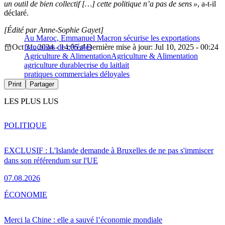
un outil de bien collectif […] cette politique n’a pas de sens »
, a-t-il
déclaré.
[Édité par Anne-Sophie Gayet]
Au Maroc, Emmanuel Macron sécurise les exportations
Oct 31, 2024 - 14:05
françaises de céréales
Dernière mise à jour: Jul 10, 2025 - 00:24
Agriculture & Alimentation
Agriculture & Alimentation
agriculture durable
crise du lait
lait
pratiques commerciales déloyales
Print
Partager
LES PLUS LUS
POLITIQUE
EXCLUSIF : L'Islande demande à Bruxelles de ne pas s'immiscer
dans son référendum sur l'UE
07.08.2026
ÉCONOMIE
Merci la Chine : elle a sauvé l’économie mondiale