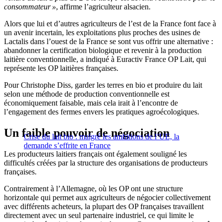
consommateur »
, affirme l’agriculteur alsacien.
Alors que lui et d’autres agriculteurs de l’est de la France font face à
un avenir incertain, les exploitations plus proches des usines de
Lactalis dans l’ouest de la France se sont vus offrir une alternative :
abandonner la certification biologique et revenir à la production
laitière conventionnelle, a indiqué à Euractiv France OP Lait, qui
représente les OP laitières françaises.
Pour Christophe Diss, garder les terres en bio et produire du lait
selon une méthode de production conventionnelle est
économiquement faisable, mais cela irait à l’encontre de
l’engagement des fermes envers les pratiques agroécologiques.
Un faible pouvoir de négociation
Crise du lait bio : malgré les ambitions de l’UE, la
demande s’effrite en France
Les producteurs laitiers français ont également souligné les
difficultés créées par la structure des organisations de producteurs
françaises.
Contrairement à l’Allemagne, où les OP ont une structure
horizontale qui permet aux agriculteurs de négocier collectivement
avec différents acheteurs, la plupart des OP françaises travaillent
directement avec un seul partenaire industriel, ce qui limite le