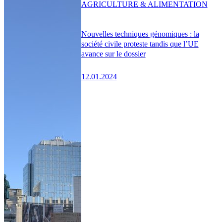
AGRICULTURE & ALIMENTATION
Nouvelles techniques génomiques : la
société civile proteste tandis que l’UE
avance sur le dossier
12.01.2024