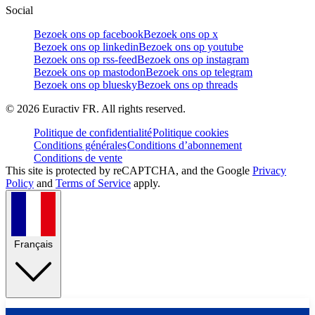
Social
Bezoek ons op facebook
Bezoek ons op x
Bezoek ons op linkedin
Bezoek ons op youtube
Bezoek ons op rss-feed
Bezoek ons op instagram
Bezoek ons op mastodon
Bezoek ons op telegram
Bezoek ons op bluesky
Bezoek ons op threads
©
2026
Euractiv FR. All rights reserved.
Politique de confidentialité
Politique cookies
Conditions générales
Conditions d’abonnement
Conditions de vente
This site is protected by reCAPTCHA, and the Google
Privacy
Policy
and
Terms of Service
apply.
Français