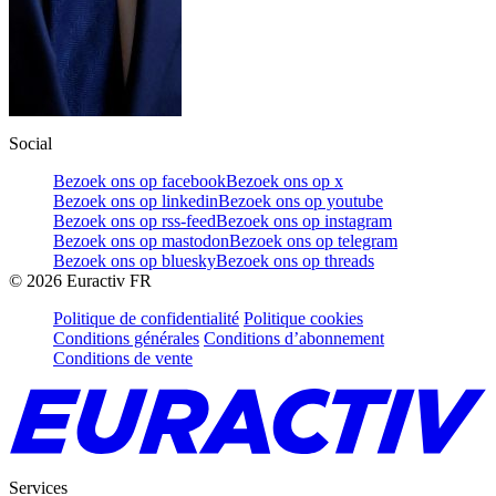
Social
Bezoek ons op facebook
Bezoek ons op x
Bezoek ons op linkedin
Bezoek ons op youtube
Bezoek ons op rss-feed
Bezoek ons op instagram
Bezoek ons op mastodon
Bezoek ons op telegram
Bezoek ons op bluesky
Bezoek ons op threads
©
2026
Euractiv FR
Politique de confidentialité
Politique cookies
Conditions générales
Conditions d’abonnement
Conditions de vente
Services