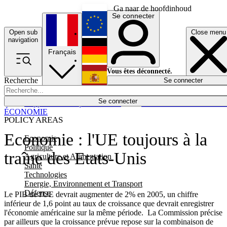
Ga naar de hoofdinhoud
Se connecter
Open sub
Close menu
English
navigation
Français
Deutsch
Vous êtes déconnecté.
Recherche
Se connecter
Español
Lumières éteintes
Se connecter
Rapporteur
Politique
Économie
Newsletters
Evénements
Em
ÉCONOMIE
POLICY AREAS
Economie : l'UE toujours à la
Economie
Politique
traîne des Etats-Unis
Agriculture et Alimentation
Santé
Technologies
Energie, Environnement et Transport
Défense
Le PIB de l'UE devrait augmenter de 2% en 2005, un chiffre
inférieur de 1,6 point au taux de croissance que devrait enregistrer
l'économie américaine sur la même période. La Commission précise
par ailleurs que la croissance prévue repose sur la combinaison de