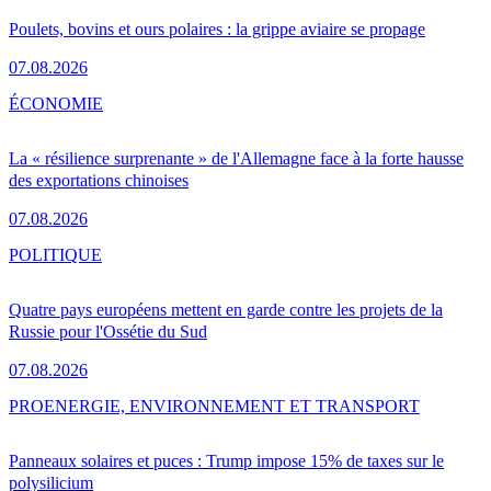
Poulets, bovins et ours polaires : la grippe aviaire se propage
07.08.2026
ÉCONOMIE
La « résilience surprenante » de l'Allemagne face à la forte hausse
des exportations chinoises
07.08.2026
POLITIQUE
Quatre pays européens mettent en garde contre les projets de la
Russie pour l'Ossétie du Sud
07.08.2026
PRO
ENERGIE, ENVIRONNEMENT ET TRANSPORT
Panneaux solaires et puces : Trump impose 15% de taxes sur le
polysilicium