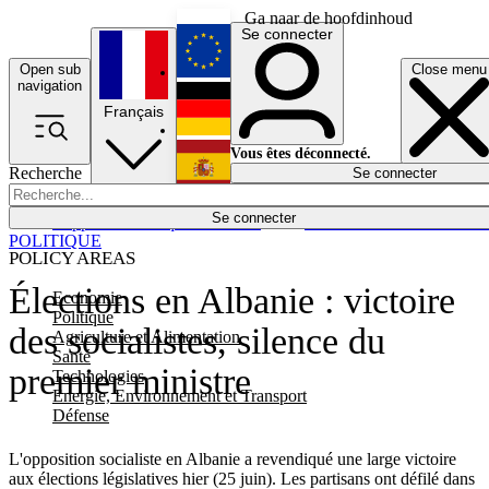
Ga naar de hoofdinhoud
Se connecter
Open sub
Close menu
English
navigation
Français
Deutsch
Vous êtes déconnecté.
Recherche
Se connecter
Español
Lumières éteintes
Se connecter
Rapporteur
Politique
Économie
Newsletters
Evénements
Em
POLITIQUE
POLICY AREAS
Élections en Albanie : victoire
Economie
Politique
des socialistes, silence du
Agriculture et Alimentation
Santé
premier ministre
Technologies
Energie, Environnement et Transport
Défense
L'opposition socialiste en Albanie a revendiqué une large victoire
aux élections législatives hier (25 juin). Les partisans ont défilé dans