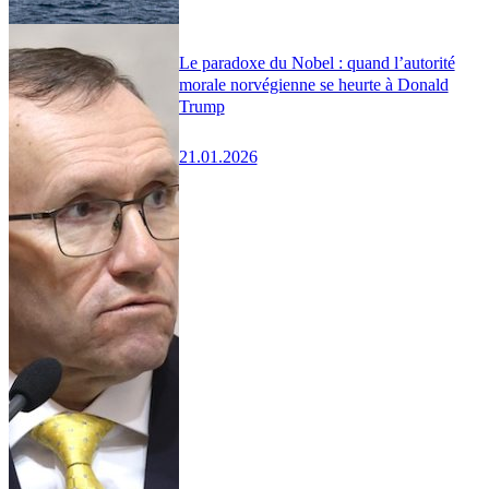
Le paradoxe du Nobel : quand l’autorité
morale norvégienne se heurte à Donald
Trump
21.01.2026