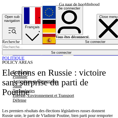
Ga naar de hoofdinhoud
Se connecter
Open sub
Close menu
English
navigation
Français
Deutsch
Vous êtes déconnecté.
Recherche
Se connecter
Español
Lumières éteintes
Se connecter
Rapporteur
Politique
Économie
Newsletters
Evénements
Em
POLITIQUE
POLICY AREAS
Elections en Russie : victoire
Economie
Politique
sans surprise du parti de
Agriculture et Alimentation
Santé
Poutine
Technologies
Energie, Environnement et Transport
Défense
Les premiers résultats des élections législatives russes donnent
Russie unie, le parti de Vladimir Poutine, bien parti pour remporter