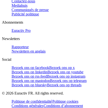
Contactez-nous
Mediahuis
Communiqués de presse
Publicité politique
Abonnements
Euractiv Pro
Newsletters
Rapporteur
Newsletters en anglais
Social
Bezoek ons op facebook
Bezoek ons op x
Bezoek ons op linkedin
Bezoek ons op youtube
Bezoek ons op rss-feed
Bezoek ons op instagram
Bezoek ons op mastodon
Bezoek ons op telegram
Bezoek ons op bluesky
Bezoek ons op threads
©
2026
Euractiv FR. All rights reserved.
Politique de confidentialité
Politique cookies
Conditions générales
Conditions d’abonnement