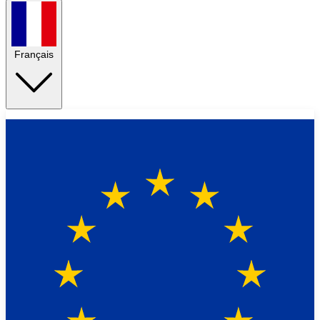
Français