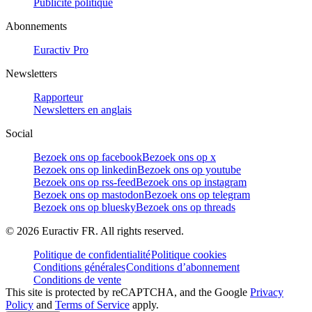
Publicité politique
Abonnements
Euractiv Pro
Newsletters
Rapporteur
Newsletters en anglais
Social
Bezoek ons op facebook
Bezoek ons op x
Bezoek ons op linkedin
Bezoek ons op youtube
Bezoek ons op rss-feed
Bezoek ons op instagram
Bezoek ons op mastodon
Bezoek ons op telegram
Bezoek ons op bluesky
Bezoek ons op threads
©
2026
Euractiv FR. All rights reserved.
Politique de confidentialité
Politique cookies
Conditions générales
Conditions d’abonnement
Conditions de vente
This site is protected by reCAPTCHA, and the Google
Privacy
Policy
and
Terms of Service
apply.