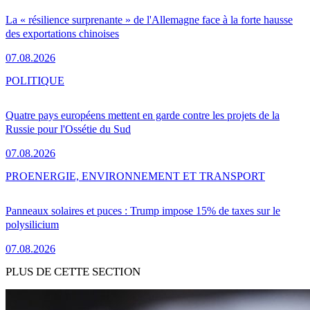
La « résilience surprenante » de l'Allemagne face à la forte hausse
des exportations chinoises
07.08.2026
POLITIQUE
Quatre pays européens mettent en garde contre les projets de la
Russie pour l'Ossétie du Sud
07.08.2026
PRO
ENERGIE, ENVIRONNEMENT ET TRANSPORT
Panneaux solaires et puces : Trump impose 15% de taxes sur le
polysilicium
07.08.2026
PLUS DE CETTE SECTION