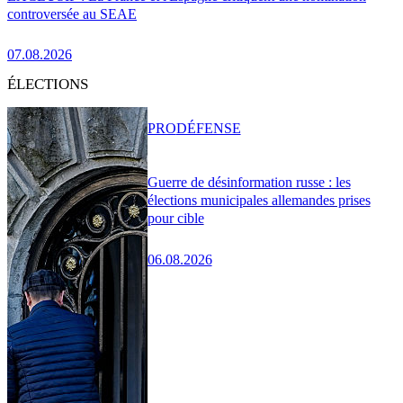
controversée au SEAE
07.08.2026
ÉLECTIONS
PRO
DÉFENSE
Guerre de désinformation russe : les
élections municipales allemandes prises
pour cible
06.08.2026