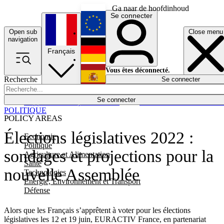
Ga naar de hoofdinhoud
Se connecter
Open sub
Close menu
English
navigation
Français
Deutsch
Vous êtes déconnecté.
Recherche
Se connecter
Español
Lumières éteintes
Se connecter
Rapporteur
Politique
Économie
Newsletters
Evénements
Em
POLITIQUE
POLICY AREAS
Élections législatives 2022 :
Economie
Politique
sondages et projections pour la
Agriculture et Alimentation
Santé
nouvelle Assemblée
Technologies
Energie, Environnement et Transport
Défense
Alors que les Français s’apprêtent à voter pour les élections
législatives les 12 et 19 juin, EURACTIV France, en partenariat