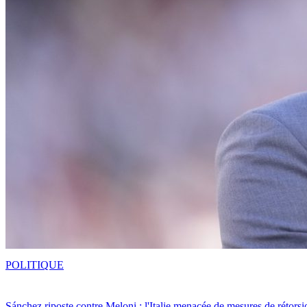
POLITIQUE
Sánchez riposte contre Meloni : l'Italie menacée de mesures de rétorsi