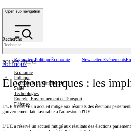
Open sub navigation
Recherche
Rapporteur
Politique
Économie
Newsletters
Evénements
Em
POLICY AREAS
POLITIQUE
Economie
Politique
Élections turques : les imp
Agriculture et Alimentation
Santé
Technologies
Energie, Environnement et Transport
Défense
L'UE a réservé un accueil mitigé aux résultats des élections parlemen
gouvernement laïc favorable à l'adhésion à l'UE.
L’UE a réservé un accueil mitigé aux résultats des élections parlemen