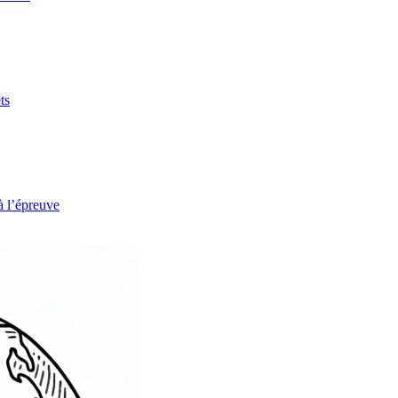
ts
à l’épreuve