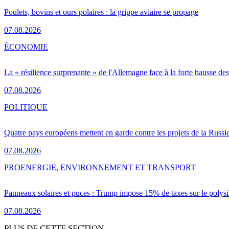
Poulets, bovins et ours polaires : la grippe aviaire se propage
07.08.2026
ÉCONOMIE
La « résilience surprenante » de l'Allemagne face à la forte hausse de
07.08.2026
POLITIQUE
Quatre pays européens mettent en garde contre les projets de la Russi
07.08.2026
PRO
ENERGIE, ENVIRONNEMENT ET TRANSPORT
Panneaux solaires et puces : Trump impose 15% de taxes sur le polysi
07.08.2026
PLUS DE CETTE SECTION