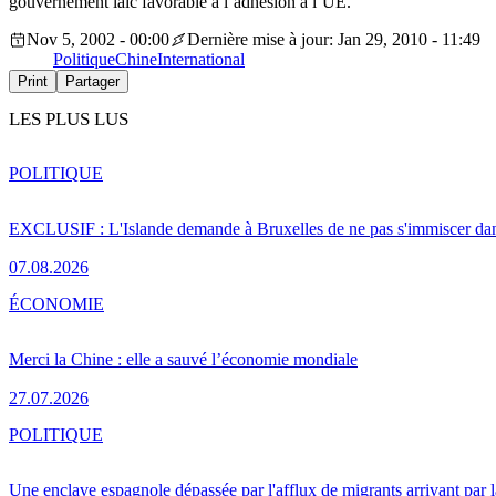
gouvernement laïc favorable à l’adhésion à l’UE.
Nov 5, 2002 - 00:00
Dernière mise à jour: Jan 29, 2010 - 11:49
Politique
Chine
International
Print
Partager
LES PLUS LUS
POLITIQUE
EXCLUSIF : L'Islande demande à Bruxelles de ne pas s'immiscer dan
07.08.2026
ÉCONOMIE
Merci la Chine : elle a sauvé l’économie mondiale
27.07.2026
POLITIQUE
Une enclave espagnole dépassée par l'afflux de migrants arrivant par 