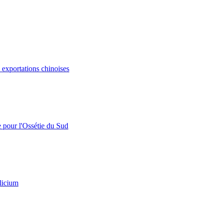
s exportations chinoises
e pour l'Ossétie du Sud
licium