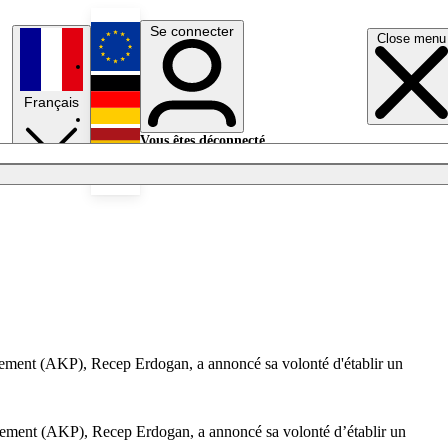
Se connecter
Close menu
English
Français
Deutsch
Vous êtes déconnecté.
Se connecter
Español
Lumières éteintes
oppement (AKP), Recep Erdogan, a annoncé sa volonté d'établir un
loppement (AKP), Recep Erdogan, a annoncé sa volonté d’établir un