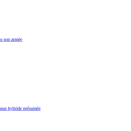
ns son armée
taque hybride présumée