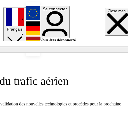
Se connecter
Close menu
English
Français
Deutsch
Vous êtes déconnecté.
Se connecter
Español
Lumières éteintes
u trafic aérien
a validation des nouvelles technologies et procédés pour la prochaine