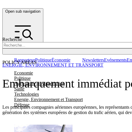
Open sub navigation
Recherche
Rapporteur
Politique
Économie
Newsletters
Evénements
Em
POLICY AREAS
ENERGIE, ENVIRONNEMENT ET TRANSPORT
Economie
Politique
Embarquement immédiat pour
Agriculture et Alimentation
Santé
Technologies
Energie, Environnement et Transport
Défense
Les principales compagnies aériennes européennes, les représentants de 
génération des systèmes européens de gestion du trafic aérien, qui dev