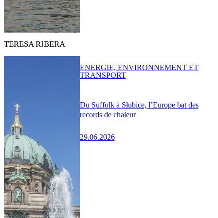
TERESA RIBERA
ENERGIE, ENVIRONNEMENT ET
TRANSPORT
Du Suffolk à Słubice, l’Europe bat des
records de chaleur
29.06.2026