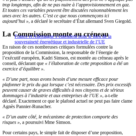
trop longtemps, afin de ne pas nuire à l’approvisionnement en gaz.
Et toutes ces variables peuvent être discutées raisonnablement les
unes avec les autres. C’est ce que nous commençons ici
aujourd’hui »
, a déclaré le secrétaire d’État allemand Sven Giegold.
La Commission monte au créneau
France et Allemagne s’entendent pour le bien de la
souveraineté énergétique et industrielle de l’UE
En raison de ces nombreuses critiques formulées contre la
proposition de la Commission, la responsable de l’énergie de
l’exécutif européen, Kadri Simson, est montée au créneau après le
conseil, déclarant que
« l’élaboration de cette proposition a été un
exercice d’équilibre »
.
« D’une part, nous avons besoin d’une mesure efficace pour
plafonner le prix du gaz lorsque c’est nécessaire. Des prix excessifs
peuvent causer de graves difficultés à nos citoyens et de sérieux
dommages à l’industrie et aux entreprises de l’UE »
, a-t-elle
déclaré. Exactement ce que le plafond actuel ne peut pas faire clame
Agnès Pannier-Runacher.
« D’un autre côté, le mécanisme de protection comporte des
risques »
, a poursuivi Mme Simson.
Pour certains pays, le simple fait de disposer d’une proposition,