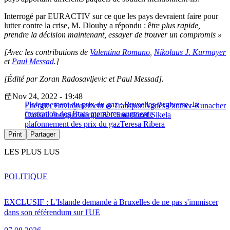
Interrogé par EURACTIV sur ce que les pays devraient faire pour
lutter contre la crise, M. Dlouhy a répondu : ê
tre plus rapide,
prendre la décision maintenant, essayer de trouver un compromis »
[Avec les contributions de
Valentina Romano
,
Nikolaus J. Kurmayer
et
Paul Messad
.]
[Édité par Zoran Radosavljevic et Paul Messad].
Nov 24, 2022 - 19:48
Plafonnement du prix du gaz : Bruxelles tergiverse, la
Energie, Environnement et Transport
Agnès Pannier-Runacher
frustration des États membres augmente
Conseil énergie
Energie & Climat
Jozef Sikela
plafonnement des prix du gaz
Teresa Ribera
Print
Partager
LES PLUS LUS
POLITIQUE
EXCLUSIF : L'Islande demande à Bruxelles de ne pas s'immiscer
dans son référendum sur l'UE