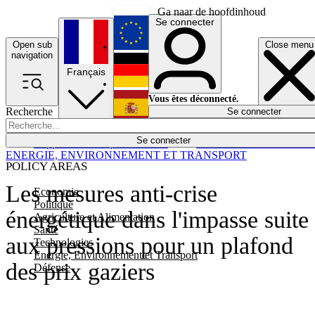
Ga naar de hoofdinhoud
Se connecter
Open sub
Close menu
English
navigation
Français
Deutsch
Vous êtes déconnecté.
Recherche
Se connecter
Español
Lumières éteintes
Se connecter
Rapporteur
Politique
Économie
Newsletters
Evénements
Em
ENERGIE, ENVIRONNEMENT ET TRANSPORT
POLICY AREAS
Les mesures anti-crise
Economie
Politique
énergétique dans l'impasse suite
Agriculture et Alimentation
Santé
aux pressions pour un plafond
Technologies
Energie, Environnement et Transport
des prix gaziers
Défense