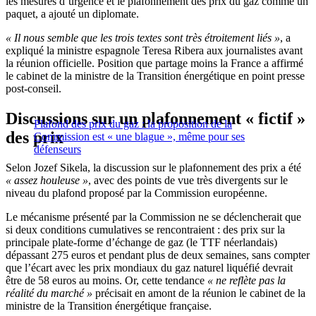
les mesures d’urgence et le plafonnement des prix du gaz comme un
paquet, a ajouté un diplomate.
« Il nous semble que les trois textes sont très étroitement liés »
, a
expliqué la ministre espagnole Teresa Ribera aux journalistes avant
la réunion officielle. Position que partage moins la France a affirmé
le cabinet de la ministre de la Transition énergétique en point presse
post-conseil.
Discussions sur un plafonnement « fictif »
Plafond des prix du gaz : la proposition de la
des prix
Commission est « une blague », même pour ses
défenseurs
Selon Jozef Sikela, la discussion sur le plafonnement des prix a été
« assez houleuse »
, avec des points de vue très divergents sur le
niveau du plafond proposé par la Commission européenne.
Le mécanisme présenté par la Commission ne se déclencherait que
si deux conditions cumulatives se rencontraient : des prix sur la
principale plate-forme d’échange de gaz (le TTF néerlandais)
dépassant 275 euros et pendant plus de deux semaines, sans compter
que l’écart avec les prix mondiaux du gaz naturel liquéfié devrait
être de 58 euros au moins. Or, cette tendance
« ne reflète pas la
réalité du marché »
précisait en amont de la réunion le cabinet de la
ministre de la Transition énergétique française.