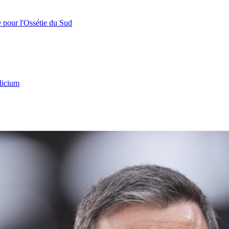
e pour l'Ossétie du Sud
licium