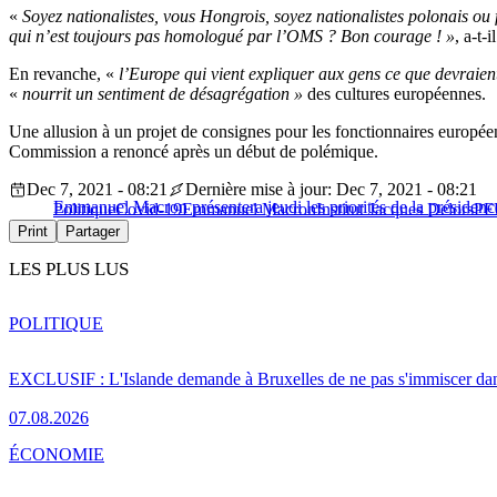
«
Soyez nationalistes, vous Hongrois, soyez nationalistes polonais ou
qui n’est toujours pas homologué par l’OMS ? Bon courage ! »
, a-t-i
En revanche, «
l’Europe qui vient expliquer aux gens ce que devraient
«
nourrit un sentiment de désagrégation »
des cultures européennes.
Une allusion à un projet de consignes pour les fonctionnaires europ
Commission a renoncé après un début de polémique.
Dec 7, 2021 - 08:21
Dernière mise à jour: Dec 7, 2021 - 08:21
Emmanuel Macron présentera jeudi les priorités de la présidenc
Politique
Covid-19
Emmanuel Macron
Institut Jacques Delors
PF
Print
Partager
LES PLUS LUS
POLITIQUE
EXCLUSIF : L'Islande demande à Bruxelles de ne pas s'immiscer dan
07.08.2026
ÉCONOMIE