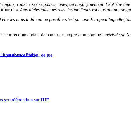
 français, vous ne seriez pas vaccinés, ou imparfaitement. Peut-être qu
l ironisé. «
Vous n’êtes vaccinés avec les meilleurs vaccins au monde q
 être les mots à dire ou ne pas dire n’est pas une Europe à laquelle j’a
éens leur recommandant de bannir des expression comme «
période de No
e française de l’UE
UE
presidence-conseil-de-lue
s son référendum sur l'UE