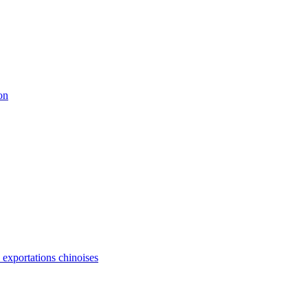
on
s exportations chinoises