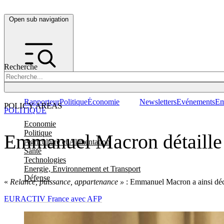
Open sub navigation
Recherche
Rapporteur
Politique
Économie
Newsletters
Evénements
Em
POLICY AREAS
POLITIQUE
Economie
Politique
Emmanuel Macron détaille 
Agriculture et Alimentation
Santé
Technologies
Energie, Environnement et Transport
Défense
«
Relance, puissance, appartenance »
: Emmanuel Macron a ainsi décrit
EURACTIV France avec AFP