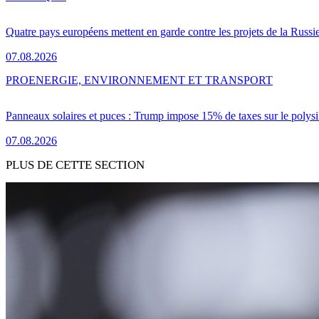
Quatre pays européens mettent en garde contre les projets de la Russi
07.08.2026
PRO
ENERGIE, ENVIRONNEMENT ET TRANSPORT
Panneaux solaires et puces : Trump impose 15% de taxes sur le polysi
07.08.2026
PLUS DE CETTE SECTION