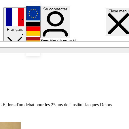
Se connecter
Close menu
English
Français
Deutsch
Vous êtes déconnecté.
Se connecter
Español
Lumières éteintes
E, lors d'un débat pour les 25 ans de l'institut Jacques Delors.