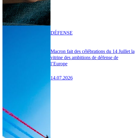
DÉFENSE
Macron fait des célébrations du 14 Juillet la
vitrine des ambitions de défense de
l’Europe
14.07.2026