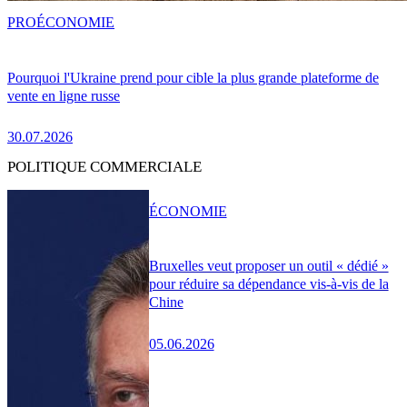
PRO
ÉCONOMIE
Pourquoi l'Ukraine prend pour cible la plus grande plateforme de
vente en ligne russe
30.07.2026
POLITIQUE COMMERCIALE
ÉCONOMIE
Bruxelles veut proposer un outil « dédié »
pour réduire sa dépendance vis-à-vis de la
Chine
05.06.2026