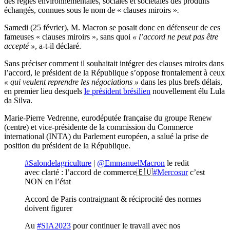
des règles environnementales, sociales et sociétales des produits
échangés, connues sous le nom de « clauses miroirs »
.
Samedi (25 février), M. Macron se posait donc en défenseur de ces
fameuses « clauses miroirs », sans quoi
« l’accord ne peut pas être
accepté »
, a-t-il déclaré.
Sans préciser comment il souhaitait intégrer des clauses miroirs dans
l’accord, le président de la République s’oppose frontalement à ceux
« qui veulent reprendre les négociations »
dans les plus brefs délais,
en premier lieu desquels
le président brésilien
nouvellement élu Lula
da Silva.
Marie-Pierre Vedrenne, eurodéputée française du groupe Renew
(centre) et vice-présidente de la commission du Commerce
international (INTA) du Parlement européen, a salué la prise de
position du président de la République.
#Salondelagriculture
|
@EmmanuelMacron
le redit
avec clarté : l’accord de commerce🇪🇺
#Mercosur
c’est
NON en l’état
Accord de Paris contraignant & réciprocité des normes
doivent figurer
Au
#SIA2023
pour continuer le travail avec nos