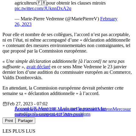
agriculteurs🇫🇷pour obtenir les clauses miroirs
pic.twitter.com/JUknnDxA2q
— Marie-Pierre Vedrenne (@MariePierreV)
February
26, 2023
Pour elle et nombre de ses collègues, l’accord n’est pas acceptable,
ni en l’état, ni même accompagné d’une « déclaration additionnelle
» contenant des mesures environnementales non contraignantes, tel
que proposé par la Commission européenne.
« Une simple déclaration additionnelle [à l’accord] ne sera pas
suffisante »
,
avait déclaré
en ce sens Mme Vedrenne le 23 janvier
dernier lors d’une audition du commissaire européen au Commerce,
Valdis Dombrovskis.
En attendant, la Commission européenne devrait présenter cette
semaine sa « déclaration additionnelle » à l’accord.
Feb 27, 2023 - 07:02
Accord UE-Mercosur : Lula met la pression, les
Économie
Accord UE-Mercosur
Emmanuel Macron
Mercosur
eurodéputés campent sur leurs positions
politique commerciale
UE-Mercosur
Print
Partager
LES PLUS LUS