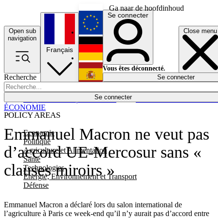
Ga naar de hoofdinhoud
Se connecter
Open sub
Close menu
English
navigation
Français
Deutsch
Vous êtes déconnecté.
Recherche
Se connecter
Español
Lumières éteintes
Se connecter
Rapporteur
Politique
Économie
Newsletters
Evénements
Em
ÉCONOMIE
POLICY AREAS
Emmanuel Macron ne veut pas
Economie
Politique
d’accord UE-Mercosur sans «
Agriculture et Alimentation
Santé
clauses miroirs »
Technologies
Energie, Environnement et Transport
Défense
Emmanuel Macron a déclaré lors du salon international de
l’agriculture à Paris ce week-end qu’il n’y aurait pas d’accord entre