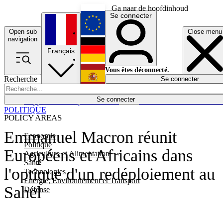
Ga naar de hoofdinhoud
Se connecter
Open sub
Close menu
English
navigation
Français
Deutsch
Vous êtes déconnecté.
Recherche
Se connecter
Español
Lumières éteintes
Se connecter
Rapporteur
Politique
Économie
Newsletters
Evénements
Em
POLITIQUE
POLICY AREAS
Emmanuel Macron réunit
Economie
Politique
Européens et Africains dans
Agriculture et Alimentation
Santé
l'optique d'un redéploiement au
Technologies
Energie, Environnement et Transport
Sahel
Défense