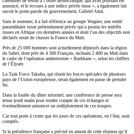
calendrier de retour à l’ordre démocratique, qui avait pourtant été
annoncé, et le recours à une milice privée russe », a également fait
savoir le porte-parole du gouvernement, Gabriel Attal.
Sans le nommer, il a fait référence au groupe Wagner, une entité
paramilitaire russe prétendument privée qui a promu les intérêts
russes en Afrique ces dernières années et dont l’un des objectifs non
déclarés serait de chasser la France du Mali.
Près de 25 000 hommes sont actuellement déployés dans la région
du Sahel, dont près de 4 300 Français, incluant 2 400 au Mali dans
le cadre de l’opération antiterroriste « Barkhane », selon les chiffres
de l’Élysée.
La Task Force Takuba, qui réunit les forces spéciales de plusieurs
pays de l’Union européenne, serait également en passe de prendre
fin.
Dans la foulée du dîner informel, une conférence de presse sera
tenue jeudi matin pour rendre compte de ces échanges et
éventuellement annoncer un redéploiement de ces troupes.
Car tout porte à croire que les jours de ces opérations, en l’état, sont
comptés.
Si la présidence française a précisé en amont de cette réunion qu’il