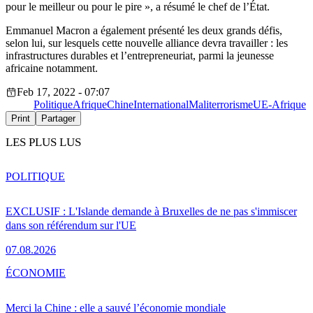
pour le meilleur ou pour le pire », a résumé le chef de l’État.
Emmanuel Macron a également présenté les deux grands défis,
selon lui, sur lesquels cette nouvelle alliance devra travailler : les
infrastructures durables et l’entrepreneuriat, parmi la jeunesse
africaine notamment.
Feb 17, 2022 - 07:07
Politique
Afrique
Chine
International
Mali
terrorisme
UE-Afrique
Print
Partager
LES PLUS LUS
POLITIQUE
EXCLUSIF : L'Islande demande à Bruxelles de ne pas s'immiscer
dans son référendum sur l'UE
07.08.2026
ÉCONOMIE
Merci la Chine : elle a sauvé l’économie mondiale