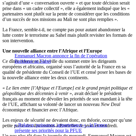
s’agirait d’une « conversation ouverte » et que toute décision serait
prise dans « un cadre collectif », elle a également indiqué que les «
partenaires sont plutôt sur la pente de considérer que les conditions
d’un succès de nos missions au Mali ne sont plus remplies ».
La France, semble-t-il, ne compte pas pour autant abandonner la
lutte contre le terrorisme au Sahel mais plutôt revisiter les formats de
son intervention.
Une nouvelle alliance entre l’Afrique et l’Europe
Emmanuel Macron annonce la fin de l’opération
Ce dîner intervient à la veille du sommet entre les dirigeants
Barkhane au Sahel
européens et africains, organisé sous l’autorité de la France en sa
qualité de présidente du Conseil de l’UE et censé poser les bases de
la nouvelle alliance entre les deux continents.
«
Le lien entre [l’Afrique et l’Europe] est le grand projet politique et
géopolitique des décennies à venir
», avait déclaré le président
français au moment de dévoiler les priorités de son mandant à la tête
de l’UE, affichant sa volonté de lancer un nouveau
New Deal
économique et financier avec l’Afrique.
Les enjeux de sécurité ne devaient donc, en théorie, occuper qu’une
« Relance, puissance, appartenance » : la France
petite partie des discussions à Bruxelles de jeudi et vendredi.
présente ses priorités pour la PFUE
Un peu plus tôt dans la journée de mercredi, Emmanuel Macron est