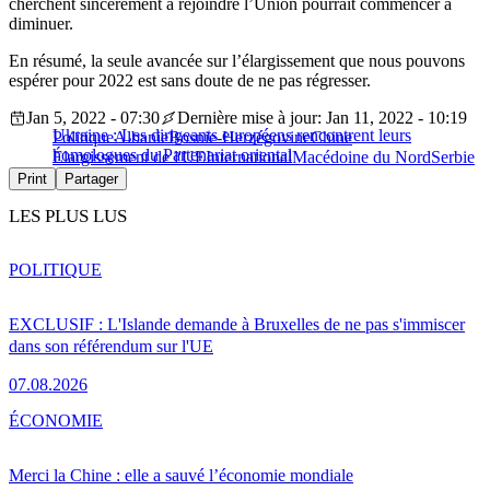
cherchent sincèrement à rejoindre l’Union pourrait commencer à
diminuer.
En résumé, la seule avancée sur l’élargissement que nous pouvons
espérer pour 2022 est sans doute de ne pas régresser.
Jan 5, 2022 - 07:30
Dernière mise à jour: Jan 11, 2022 - 10:19
Ukraine : Les dirigeants européens rencontrent leurs
Politique
Albanie
Bosnie-Herzégovine
Chine
homologues du Partenariat oriental
Élargissement de l'UE
International
Macédoine du Nord
Serbie
Print
Partager
LES PLUS LUS
POLITIQUE
EXCLUSIF : L'Islande demande à Bruxelles de ne pas s'immiscer
dans son référendum sur l'UE
07.08.2026
ÉCONOMIE
Merci la Chine : elle a sauvé l’économie mondiale