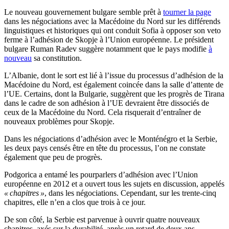
Le nouveau gouvernement bulgare semble prêt à
tourner la page
dans les négociations avec la Macédoine du Nord sur les différends
linguistiques et historiques qui ont conduit Sofia à opposer son veto
ferme à l’adhésion de Skopje à l’Union européenne. Le président
bulgare Ruman Radev suggère notamment que le pays modifie
à
nouveau
sa constitution.
L’Albanie, dont le sort est lié à l’issue du processus d’adhésion de la
Macédoine du Nord, est également coincée dans la salle d’attente de
l’UE. Certains, dont la Bulgarie, suggèrent que les progrès de Tirana
dans le cadre de son adhésion à l’UE devraient être dissociés de
ceux de la Macédoine du Nord. Cela risquerait d’entraîner de
nouveaux problèmes pour Skopje.
Dans les négociations d’adhésion avec le Monténégro et la Serbie,
les deux pays censés être en tête du processus, l’on ne constate
également que peu de progrès.
Podgorica a entamé les pourparlers d’adhésion avec l’Union
européenne en 2012 et a ouvert tous les sujets en discussion, appelés
« chapitres »
, dans les négociations. Cependant, sur les trente-cinq
chapitres, elle n’en a clos que trois à ce jour.
De son côté, la Serbie est parvenue à ouvrir quatre nouveaux
chapitres, axés sur la durabilité, après un retard de deux ans.