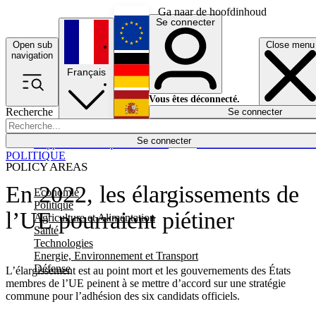
Ga naar de hoofdinhoud
Se connecter
Open sub
Close menu
English
navigation
Français
Deutsch
Vous êtes déconnecté.
Recherche
Se connecter
Español
Lumières éteintes
Se connecter
Rapporteur
Politique
Économie
Newsletters
Evénements
Em
POLITIQUE
POLICY AREAS
En 2022, les élargissements de
Economie
Politique
l’UE pourraient piétiner
Agriculture et Alimentation
Santé
Technologies
Energie, Environnement et Transport
Défense
L’élargissement est au point mort et les gouvernements des États
membres de l’UE peinent à se mettre d’accord sur une stratégie
commune pour l’adhésion des six candidats officiels.