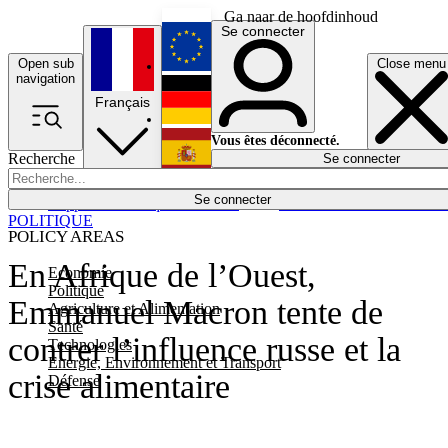
Ga naar de hoofdinhoud
Se connecter
Open sub
Close menu
English
navigation
Français
Deutsch
Vous êtes déconnecté.
Recherche
Se connecter
Español
Lumières éteintes
Se connecter
Rapporteur
Politique
Économie
Newsletters
Evénements
Em
POLITIQUE
POLICY AREAS
En Afrique de l’Ouest,
Economie
Politique
Emmanuel Macron tente de
Agriculture et Alimentation
Santé
contrer l’influence russe et la
Technologies
Energie, Environnement et Transport
crise alimentaire
Défense