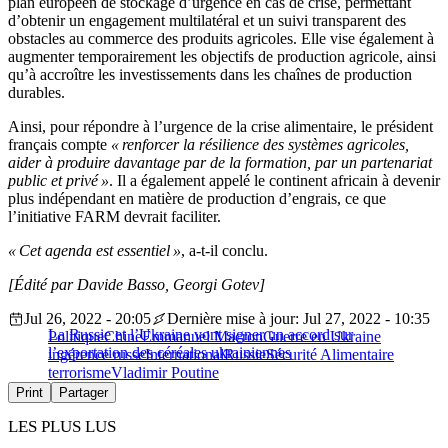
plan européen de stockage d’urgence en cas de crise, permettant
d’obtenir un engagement multilatéral et un suivi transparent des
obstacles au commerce des produits agricoles. Elle vise également à
augmenter temporairement les objectifs de production agricole, ainsi
qu’à accroître les investissements dans les chaînes de production
durables.
Ainsi, pour répondre à l’urgence de la crise alimentaire, le président
français compte
« renforcer la résilience des systèmes agricoles,
aider à produire davantage par de la formation, par un partenariat
public et privé »
. Il a également appelé le continent africain à devenir
plus indépendant en matière de production d’engrais, ce que
l’initiative FARM devrait faciliter.
« Cet agenda est essentiel »
, a-t-il conclu.
[Édité par Davide Basso, Georgi Gotev]
Jul 26, 2022 - 20:05
Dernière mise à jour: Jul 27, 2022 - 10:35
La Russie et l’Ukraine vont signer un accord sur
Politique
Chine
Emmanuel Macron
Guerre en Ukraine
l’exportation des céréales ukrainiennes
ingérence russe
International
Russie
Sécurité Alimentaire
terrorisme
Vladimir Poutine
Print
Partager
LES PLUS LUS