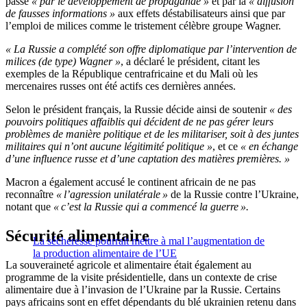
passe
« par le développement de propagande »
et par la
« diffusion
de fausses informations »
aux effets déstabilisateurs ainsi que par
l’emploi de milices comme le tristement célèbre groupe Wagner.
« La Russie a complété son offre diplomatique par l’intervention de
milices (de type) Wagner »
, a déclaré le président, citant les
exemples de la République centrafricaine et du Mali où les
mercenaires russes ont été actifs ces dernières années.
Selon le président français, la Russie décide ainsi de soutenir
« des
pouvoirs politiques affaiblis qui décident de ne pas gérer leurs
problèmes de manière politique et de les militariser, soit à des juntes
militaires qui n’ont aucune légitimité politique »
, et ce
« en échange
d’une influence russe et d’une captation des matières premières. »
Macron a également accusé le continent africain de ne pas
reconnaître
« l’agression unilatérale »
de la Russie contre l’Ukraine,
notant que
« c’est la Russie qui a commencé la guerre ».
Sécurité alimentaire
La sécheresse pourrait mettre à mal l’augmentation de
la production alimentaire de l’UE
La souveraineté agricole et alimentaire était également au
programme de la visite présidentielle, dans un contexte de crise
alimentaire due à l’invasion de l’Ukraine par la Russie. Certains
pays africains sont en effet dépendants du blé ukrainien retenu dans