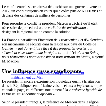
Le conflit entre les territoires a débouché sur une guerre ouverte en
2017, un conflit toujours en cours qui a coûté plus de 6 000 vies et
déplacé des centaines de milliers de personnes.
Pour résoudre le conflit, le président Macron a déclaré qu’il était
nécessaire de procéder à
« une véritable décentralisation »
,
désignant la régionalisation comme la solution.
La France a par ailleurs l’intention de
« réarticuler »
et d’
« étendre »
son mécanisme de sécurité dans la région aux pays du Golfe de
Guinée ,
« qui doivent faire face à des groupes terroristes qui
s’étendent et secouent toute la région »
, a-t-il déclaré.
« Au Sahel,
nous réarticulons notre dispositif en nous retirant du Mali »
, a ajouté
M. Macron.
Une influence russe grandissante
La France et ses partenaires européens se retirent
militairement du Mali
Le président français a exprimé son inquiétude quant à la situation
dans la République centrafricaine voisine et aux
« ingérences »
que
connaît le pays, en référence notamment à la
« présence hybride de
la Russie sur le continent africain »
.
Selon le président français, la présence de Moscou dans la région