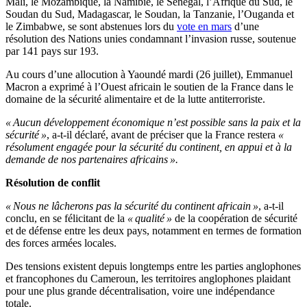
Mali, le Mozambique, la Namibie, le Sénégal, l’Afrique du Sud, le
Soudan du Sud, Madagascar, le Soudan, la Tanzanie, l’Ouganda et
le Zimbabwe, se sont abstenues lors du
vote en mars
d’une
résolution des Nations unies condamnant l’invasion russe, soutenue
par 141 pays sur 193.
Au cours d’une allocution à Yaoundé mardi (26 juillet), Emmanuel
Macron a exprimé à l’Ouest africain le soutien de la France dans le
domaine de la sécurité alimentaire et de la lutte antiterroriste.
« Aucun développement économique n’est possible sans la paix et la
sécurité »
, a-t-il déclaré, avant de préciser que la France restera
«
résolument engagée pour la sécurité du continent, en appui et à la
demande de nos partenaires africains ».
Résolution de conflit
« Nous ne lâcherons pas la sécurité du continent africain »
, a-t-il
conclu, en se félicitant de la
« qualité »
de la coopération de sécurité
et de défense entre les deux pays, notamment en termes de formation
des forces armées locales.
Des tensions existent depuis longtemps entre les parties anglophones
et francophones du Cameroun, les territoires anglophones plaidant
pour une plus grande décentralisation, voire une indépendance
totale.