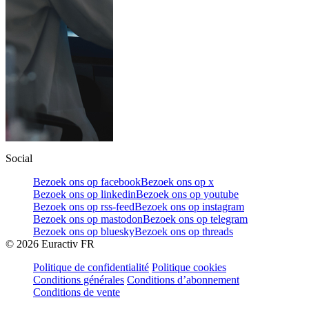
Social
Bezoek ons op facebook
Bezoek ons op x
Bezoek ons op linkedin
Bezoek ons op youtube
Bezoek ons op rss-feed
Bezoek ons op instagram
Bezoek ons op mastodon
Bezoek ons op telegram
Bezoek ons op bluesky
Bezoek ons op threads
©
2026
Euractiv FR
Politique de confidentialité
Politique cookies
Conditions générales
Conditions d’abonnement
Conditions de vente