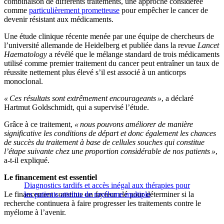
combinaison de différents traitements, une approche considérée
comme
particulièrement prometteuse
pour empêcher le cancer de
devenir résistant aux médicaments.
Une étude clinique récente menée par une équipe de chercheurs de
l’université allemande de Heidelberg et publiée dans la revue
Lancet
Haematology
a révélé que le mélange standard de trois médicaments
utilisé comme premier traitement du cancer peut entraîner un taux de
réussite nettement plus élevé s’il est associé à un anticorps
monoclonal.
« Ces résultats sont extrêmement encourageants »
, a déclaré
Hartmut Goldschmidt, qui a supervisé l’étude.
Grâce à ce traitement,
« nous pouvons améliorer de manière
significative les conditions de départ et donc également les chances
de succès du traitement à base de cellules souches qui constitue
l’étape suivante chez une proportion considérable de nos patients »
,
a-t-il expliqué.
Le financement est essentiel
Diagnostics tardifs et accès inégal aux thérapies pour
Le financement constitue un facteur clé pour déterminer si la
les patients atteints de myélome multiple
recherche continuera à faire progresser les traitements contre le
myélome à l’avenir.