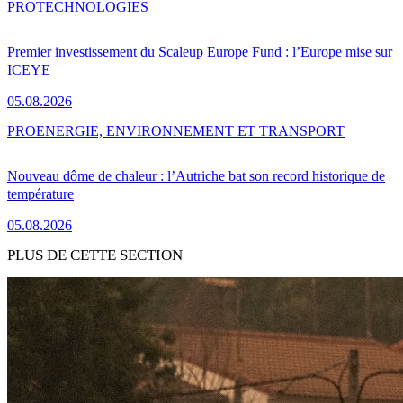
PRO
TECHNOLOGIES
Premier investissement du Scaleup Europe Fund : l’Europe mise sur
ICEYE
05.08.2026
PRO
ENERGIE, ENVIRONNEMENT ET TRANSPORT
Nouveau dôme de chaleur : l’Autriche bat son record historique de
température
05.08.2026
PLUS DE CETTE SECTION