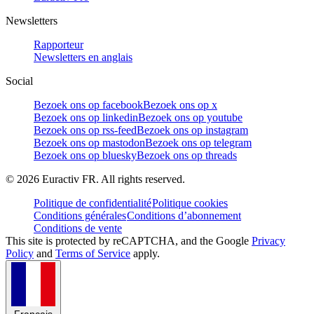
Newsletters
Rapporteur
Newsletters en anglais
Social
Bezoek ons op facebook
Bezoek ons op x
Bezoek ons op linkedin
Bezoek ons op youtube
Bezoek ons op rss-feed
Bezoek ons op instagram
Bezoek ons op mastodon
Bezoek ons op telegram
Bezoek ons op bluesky
Bezoek ons op threads
©
2026
Euractiv FR. All rights reserved.
Politique de confidentialité
Politique cookies
Conditions générales
Conditions d’abonnement
Conditions de vente
This site is protected by reCAPTCHA, and the Google
Privacy
Policy
and
Terms of Service
apply.
Français