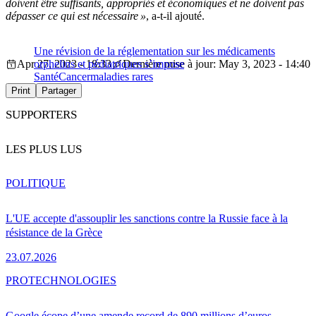
doivent être suffisants, appropriés et économiques et ne doivent pas
dépasser ce qui est nécessaire »
, a-t-il ajouté.
Une révision de la réglementation sur les médicaments
Apr 27, 2023 - 18:33
orphelins et pédiatriques s’impose
Dernière mise à jour: May 3, 2023 - 14:40
Santé
Cancer
maladies rares
Print
Partager
SUPPORTERS
LES PLUS LUS
POLITIQUE
L'UE accepte d'assouplir les sanctions contre la Russie face à la
résistance de la Grèce
23.07.2026
PRO
TECHNOLOGIES
Google écope d’une amende record de 890 millions d’euros