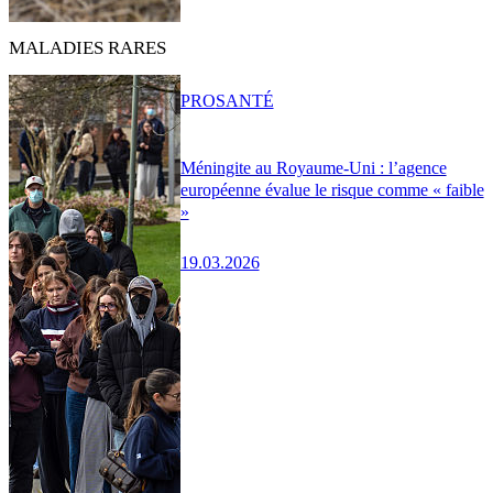
MALADIES RARES
PRO
SANTÉ
Méningite au Royaume-Uni : l’agence
européenne évalue le risque comme « faible
»
19.03.2026