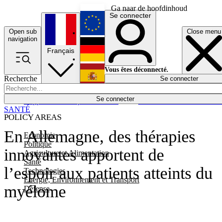
Ga naar de hoofdinhoud
Se connecter
Open sub
Close menu
English
navigation
Français
Deutsch
Vous êtes déconnecté.
Recherche
Se connecter
Español
Lumières éteintes
Se connecter
Rapporteur
Politique
Économie
Newsletters
Evénements
Em
SANTÉ
POLICY AREAS
En Allemagne, des thérapies
Economie
Politique
innovantes apportent de
Agriculture et Alimentation
Santé
l’espoir aux patients atteints du
Technologies
Energie, Environnement et Transport
myélome
Défense