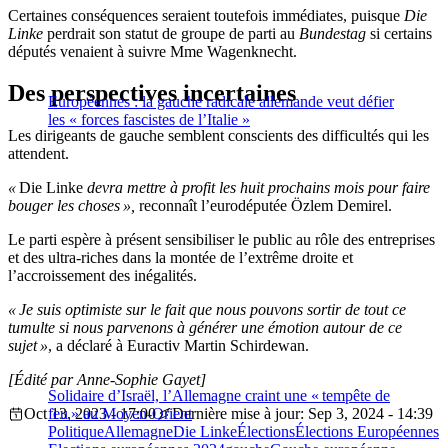
Certaines conséquences seraient toutefois immédiates, puisque
Die
Linke
perdrait son statut de groupe de parti au
Bundestag
si certains
députés venaient à suivre Mme Wagenknecht.
Des perspectives incertaines
Européennes : la gauche radicale allemande veut défier
les « forces fascistes de l’Italie »
Les dirigeants de gauche semblent conscients des difficultés qui les
attendent.
«
Die Linke
devra mettre à profit les huit prochains mois pour faire
bouger les choses »,
reconnaît l’eurodéputée Özlem Demirel.
Le parti espère à présent sensibiliser le public au rôle des entreprises
et des ultra-riches dans la montée de l’extrême droite et
l’accroissement des inégalités.
« Je suis optimiste sur le fait que nous pouvons sortir de tout ce
tumulte si nous parvenons à générer une émotion autour de ce
sujet »
, a déclaré à Euractiv Martin Schirdewan.
[Édité par Anne-Sophie Gayet]
Solidaire d’Israël, l’Allemagne craint une « tempête de
Oct 13, 2023 - 17:00
feu » au Moyen-Orient
Dernière mise à jour: Sep 3, 2024 - 14:39
Politique
Allemagne
Die Linke
Élections
Élections Européennes