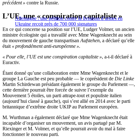
précédent »
contre la Russie.
L’UE, une « conspiration capitaliste »
Allemagne : une pétition contre la livraison d’armes en
Ukraine reçoit près de 700 000 signatures
En ce qui concerne sa position sur l’UE, Ludger Volmer, un ancien
ministre écologiste qui a travaillé avec Mme Wagenknecht au sein
du mouvement de gauche transpartisan
Aufstehen
, a déclaré qu’elle
était
« profondément anti-européenne ».
« Pour elle, l’UE est une conspiration capitaliste »
, a-t-il déclaré à
Euractiv.
Étant donné qu’une collaboration entre Mme Wagenknecht et le
groupe La Gauche est peu probable — le coprésident de
Die Linke
Martin Schirdewan présidant également le groupe du Parlement —,
cette dernière pourrait être forcée de suivre l’exemple du
Mouvement 5 étoiles, un parti attrape-tout et populiste italien
(aujourd’hui classé à gauche), qui s’est allié en 2014 avec le parti
britannique d’extrême droite UKIP au Parlement européen.
M. Wurthman a également déclaré que Mme Wagenknecht était
incapable d’organiser un mouvement, un avis partagé par M.
Riexinger et M. Volmer, et qu’elle pourrait avoir du mal à faire
fonctionner le nouveau parti.