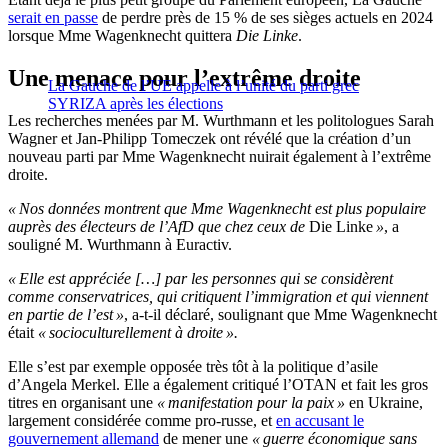
serait en passe
de perdre près de 15 % de ses sièges actuels en 2024
lorsque Mme Wagenknecht quittera
Die Linke
.
Une menace pour l’extrême droite
La Gauche de l’UE appelle à l’unité du parti grec
SYRIZA après les élections
Les recherches menées par M. Wurthmann et les politologues Sarah
Wagner et Jan-Philipp Tomeczek ont révélé que la création d’un
nouveau parti par Mme Wagenknecht nuirait également à l’extrême
droite.
« Nos données montrent que Mme Wagenknecht est plus populaire
auprès des électeurs de l’AfD que chez ceux de
Die Linke
»
, a
souligné M. Wurthmann à Euractiv.
« Elle est appréciée […] par les personnes qui se considèrent
comme conservatrices, qui critiquent l’immigration et qui viennent
en partie de l’est »
, a-t-il déclaré, soulignant que Mme Wagenknecht
était
« socioculturellement à droite ».
Elle s’est par exemple opposée très tôt à la politique d’asile
d’Angela Merkel. Elle a également critiqué l’OTAN et fait les gros
titres en organisant une
« manifestation pour la paix »
en Ukraine,
largement considérée comme pro-russe, et
en accusant le
gouvernement allemand
de mener une
« guerre économique sans