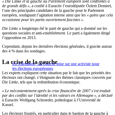
«
Die Linke
et la gauche au Parlement européen sont confrontés à
de grands défis »
, a confié à Euractiv l’eurodéputée Özlem Demirel,
l’une des principales candidates de la gauche pour le Parlement
européen, soulignant l’agitation interne ainsi que les
« gains que cela
occasionne pour les partis ouvertement fascistes »
.
Die Linke
a longtemps été le parti de gauche qui a dominé sur les
questions sociales et anti-
establishment.
Le parti a également dirigé
l’opposition en 2013.
Cependant, depuis les dernières élections générales, il gravite autour
des 4 % dans les sondages.
La crise de la gauche
En Allemagne, La Gauche mise sur une activiste pour
les élections européennes
Les experts expliquent cette situation par le fait que les priorités des
électeurs ont changé, s’éloignant des thèmes classiques couverts par
Die Linke
, tels que la redistribution économique.
« Le mécontentement après la crise financière de 2007 s’est traduit
par des conflits sur l’identité et les valeurs en Allemagne »,
a déclaré
à Euractiv Wolfgang Schroeder, politologue à l’Université de
Kassel.
Les électeurs frustrés, en particulier dans le bastion de la gauche à