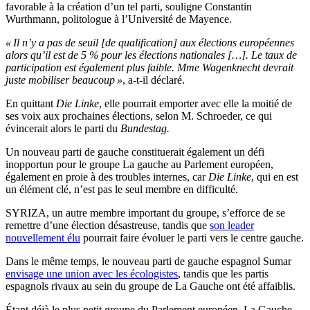
favorable à la création d’un tel parti, souligne Constantin
Wurthmann, politologue à l’Université de Mayence.
« Il n’y a pas de seuil [de qualification] aux élections européennes
alors qu’il est de 5 % pour les élections nationales […]. Le taux de
participation est également plus faible. Mme Wagenknecht devrait
juste mobiliser beaucoup »
, a-t-il déclaré.
En quittant
Die Linke
, elle pourrait emporter avec elle la moitié de
ses voix aux prochaines élections, selon M. Schroeder, ce qui
évincerait alors le parti du
Bundestag.
Un nouveau parti de gauche constituerait également un défi
inopportun pour le groupe La gauche au Parlement européen,
également en proie à des troubles internes, car
Die Linke
, qui en est
un élément clé, n’est pas le seul membre en difficulté.
SYRIZA, un autre membre important du groupe, s’efforce de se
remettre d’une élection désastreuse, tandis que
son leader
nouvellement élu
pourrait faire évoluer le parti vers le centre gauche.
Dans le même temps, le nouveau parti de gauche espagnol Sumar
envisage une union avec les écologistes
, tandis que les partis
espagnols rivaux au sein du groupe de La Gauche ont été affaiblis.
Étant déjà le plus petit groupe du Parlement européen, La Gauche