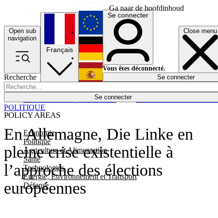
Ga naar de hoofdinhoud
Se connecter
Open sub
Close menu
English
navigation
Français
Deutsch
Vous êtes déconnecté.
Recherche
Se connecter
Español
Lumières éteintes
Se connecter
Rapporteur
Politique
Économie
Newsletters
Evénements
Em
POLITIQUE
POLICY AREAS
En Allemagne, Die Linke en
Economie
Politique
pleine crise existentielle à
Agriculture et Alimentation
Santé
l’approche des élections
Technologies
Energie, Environnement et Transport
européennes
Défense