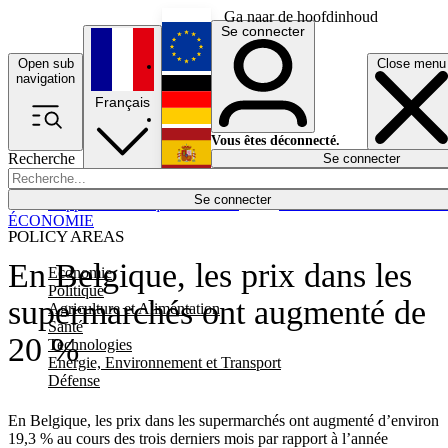
Ga naar de hoofdinhoud
Se connecter
Open sub
Close menu
English
navigation
Français
Deutsch
Vous êtes déconnecté.
Recherche
Se connecter
Español
Lumières éteintes
Se connecter
Rapporteur
Politique
Économie
Newsletters
Evénements
Em
ÉCONOMIE
POLICY AREAS
En Belgique, les prix dans les
Economie
Politique
supermarchés ont augmenté de
Agriculture et Alimentation
Santé
20 %
Technologies
Energie, Environnement et Transport
Défense
En Belgique, les prix dans les supermarchés ont augmenté d’environ
19,3 % au cours des trois derniers mois par rapport à l’année