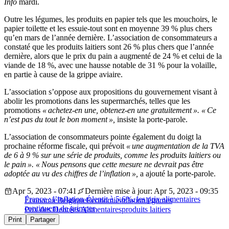
Info
mardi.
Outre les légumes, les produits en papier tels que les mouchoirs, le
papier toilette et les essuie-tout sont en moyenne 39 % plus chers
qu’en mars de l’année dernière. L’association de consommateurs a
constaté que les produits laitiers sont 26 % plus chers que l’année
dernière, alors que le prix du pain a augmenté de 24 % et celui de la
viande de 18 %, avec une hausse notable de 31 % pour la volaille,
en partie à cause de la grippe aviaire.
L’association s’oppose aux propositions du gouvernement visant à
abolir les promotions dans les supermarchés, telles que les
promotions
« achetez-en une, obtenez-en une gratuitement ». « Ce
n’est pas du tout le bon moment »,
insiste la porte-parole.
L’association de consommateurs pointe également du doigt la
prochaine réforme fiscale, qui prévoit
« une augmentation de la TVA
de 6 à 9 % sur une série de produits, comme les produits laitiers ou
le pain ». « Nous pensons que cette mesure ne devrait pas être
adoptée au vu des chiffres de l’inflation »,
a ajouté la porte-parole.
Apr 5, 2023 - 07:41
Dernière mise à jour: Apr 5, 2023 - 09:35
France : l’inflation ralentit à 5,6%, les prix alimentaires
Économie
Belgique
Économie
inflation
légumes
continuent de grimper
Prix des Denrées Alimentaires
produits laitiers
Print
Partager