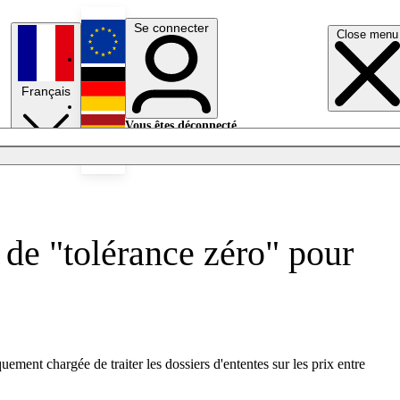
Se connecter
Close menu
English
Français
Deutsch
Vous êtes déconnecté.
Se connecter
Español
Lumières éteintes
de "tolérance zéro" pour
ment chargée de traiter les dossiers d'ententes sur les prix entre