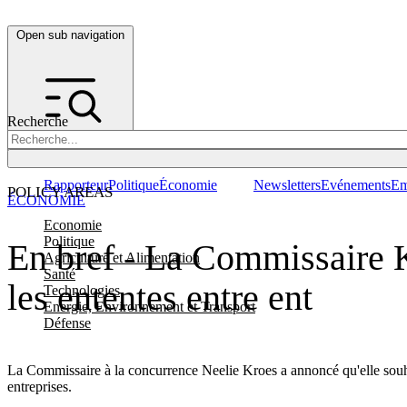
Open sub navigation
Recherche
Rapporteur
Politique
Économie
Newsletters
Evénements
Em
POLICY AREAS
ÉCONOMIE
Economie
Politique
En bref - La Commissaire K
Agriculture et Alimentation
Santé
les ententes entre ent
Technologies
Energie, Environnement et Transport
Défense
La Commissaire à la concurrence Neelie Kroes a annoncé qu'elle souhait
entreprises.