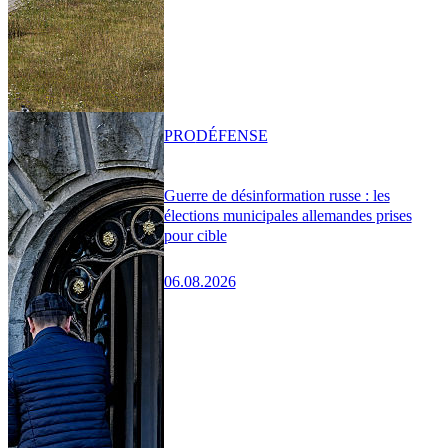
PRO
DÉFENSE
Guerre de désinformation russe : les
élections municipales allemandes prises
pour cible
06.08.2026