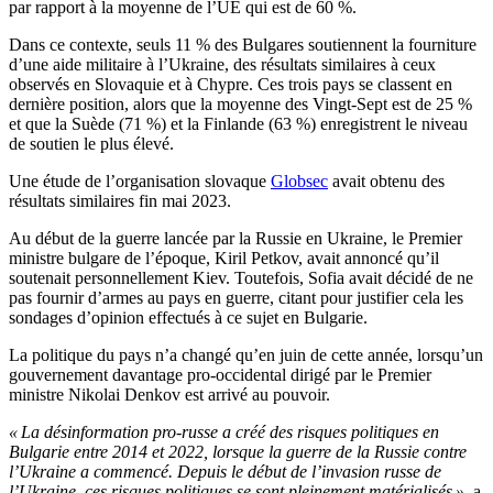
par rapport à la moyenne de l’UE qui est de 60 %.
Dans ce contexte, seuls 11 % des Bulgares soutiennent la fourniture
d’une aide militaire à l’Ukraine, des résultats similaires à ceux
observés en Slovaquie et à Chypre. Ces trois pays se classent en
dernière position, alors que la moyenne des Vingt-Sept est de 25 %
et que la Suède (71 %) et la Finlande (63 %) enregistrent le niveau
de soutien le plus élevé.
Une étude de l’organisation slovaque
Globsec
avait obtenu des
résultats similaires fin mai 2023.
Au début de la guerre lancée par la Russie en Ukraine, le Premier
ministre bulgare de l’époque, Kiril Petkov, avait annoncé qu’il
soutenait personnellement Kiev. Toutefois, Sofia avait décidé de ne
pas fournir d’armes au pays en guerre, citant pour justifier cela les
sondages d’opinion effectués à ce sujet en Bulgarie.
La politique du pays n’a changé qu’en juin de cette année, lorsqu’un
gouvernement davantage pro-occidental dirigé par le Premier
ministre Nikolai Denkov est arrivé au pouvoir.
« La désinformation pro-russe a créé des risques politiques en
Bulgarie entre 2014 et 2022, lorsque la guerre de la Russie contre
l’Ukraine a commencé. Depuis le début de l’invasion russe de
l’Ukraine, ces risques politiques se sont pleinement matérialisés »
, a