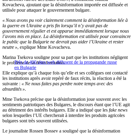
Kovacheva, ajoutant que la désinformation importée est diffusée et
utilisée pour attaquer le gouvernement bulgare.
« Nous avons pu voir clairement comment la désinformation liée à
la guerre en Ukraine a pris fin lorsqu’il n’y avait pas de
gouvernement régulier et est apparue immédiatement lorsque nous
l’avons mis en place. La désinformation est utilisée pour convaincre
le public que la Bulgarie ne devrait pas aider l’Ukraine et rester
neutre »
, explique Mme Kovacheva.
Marina Tsekova souligne pour sa part que les institutions négligent
Près de 400 sites web diffusent de la propagande russe
le problème de la désinformation.
en Bulgarie
Elle explique qu’à chaque fois qu’elle et ses collègues ont contacté
les institutions après avoir repéré de faux récits, la réaction a été la
suivante :
« Ne nous faites pas perdre notre temps avec des
absurdités »
.
Mme Tsekova précise que la désinformation joue souvent avec les
sentiments patriotiques des Bulgares, le discours étant que l’UE agit
au détriment des intérêts bulgares. Elle a indiqué que les
fake news
selon lesquelles l’UE chercherait à interdire les produits agricoles
bulgares sont très souvent utilisées.
Le journaliste Rossen Bossev a souligné que la désinformation