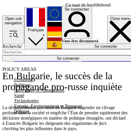
Ga naar de hoofdinhoud
Se connecter
Open sub
Close menu
English
navigation
Français
Deutsch
Vous êtes déconnecté.
Recherche
Se connecter
Español
Lumières éteintes
Se connecter
Rapporteur
Politique
Économie
Newsletters
Evénements
Em
POLICY AREAS
En Bulgarie, le succès de la
Economie
propagande pro-russe inquiète
Politique
Agriculture et Alimentation
Santé
Technologies
Energie, Environnement et Transport
La désinformation pro-russe en Bulgarie engendre un clivage
Défense
profond dans la société et empêche l’État de prendre rapidement des
décisions stratégiques en matière de politique étrangère, ont déclaré
à Euractiv Bulgarie les dirigeants des organismes de
fact-
checking
les plus influentes dans le pays.