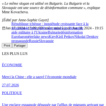
« Le même slogan est utilisé en Bulgarie. La Bulgarie et la
Slovaquie ont une source de désinformation commune »
, explique
Mme Kovacheva.
[Édité par Anne-Sophie Gayet]
République tchèque : inquiétude croissante face à la
Jan 17, 2024 - 15:09
propagande russe après son succès en Slovaquie
Dernière mise à jour: Jan 18, 2024 - 19:15
aide militaire à l'Ukraine
Bulgarie
désinformation
Eurobaromètre
fake news
Kiev
Kiril Petkov
Nikolaï Denkov
propagande
Russie
Slovaquie
Print
Partager
LES PLUS LUS
ÉCONOMIE
Merci la Chine : elle a sauvé l’économie mondiale
27.07.2026
POLITIQUE
Une enclave espagnole dépassée par l'afflux de migrants arrivant par