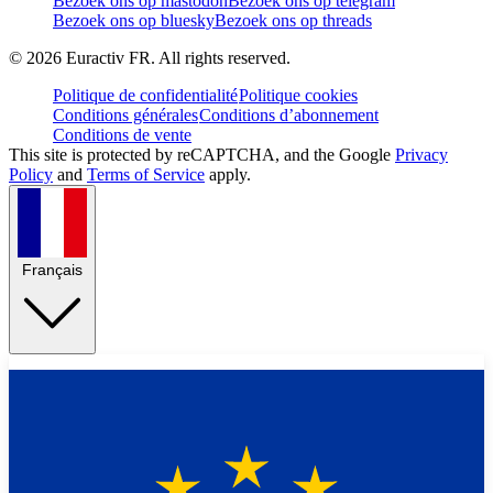
Bezoek ons op mastodon
Bezoek ons op telegram
Bezoek ons op bluesky
Bezoek ons op threads
©
2026
Euractiv FR. All rights reserved.
Politique de confidentialité
Politique cookies
Conditions générales
Conditions d’abonnement
Conditions de vente
This site is protected by reCAPTCHA, and the Google
Privacy
Policy
and
Terms of Service
apply.
Français