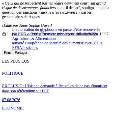
« Ceux qui ne respectent pas les règles devraient courir un grand
risque de désavantages financiers »
, a-t-il déclaré, soulignant que la
question des sanctions
« mérite d’être examinée »
par les
gestionnaires de risques.
[Édité par Anne-Sophie Gayet]
L’autorisation du glyphosate en passe d’être renouvelée
Jul 19, 2023 - 13:06
par l’UE, selon un projet de rapport de la Commission
Dernière mise à jour: Jul 19, 2023 - 13:07
Agriculture & Alimentation
autorité européenne de sécurité des aliments
Bayer
ECHA
EFSA
Pesticides
Print
Partager
LES PLUS LUS
POLITIQUE
EXCLUSIF : L'Islande demande à Bruxelles de ne pas s'immiscer
dans son référendum sur l'UE
07.08.2026
ÉCONOMIE