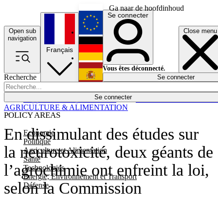
Ga naar de hoofdinhoud
Se connecter
Open sub
Close menu
English
navigation
Français
Deutsch
Vous êtes déconnecté.
Recherche
Se connecter
Español
Lumières éteintes
Se connecter
Rapporteur
Politique
Économie
Newsletters
Evénements
Em
AGRICULTURE & ALIMENTATION
POLICY AREAS
En dissimulant des études sur
Economie
Politique
la neurotoxicité, deux géants de
Agriculture et Alimentation
Santé
l’agrochimie ont enfreint la loi,
Technologies
Energie, Environnement et Transport
selon la Commission
Défense