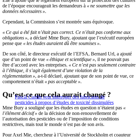
Elle a ajouté que le règlement européen sur la protection des cultures
de l’époque encourageait les demandeurs à
« ne soumettre que les
données nécessaires »
.
Cependant, la Commission s’est montrée sans équivoque.
« Ce qui a été fait n’était pas correct. Ce n’était pas conforme aux
obligations »
, a déclaré Mme Bury, ajoutant que l’exécutif européen
pense que
« les études auraient dû être soumises »
.
De son côté, le directeur exécutif de l’EFSA, Bernard Url, a ajouté
que d’un point de vue
« éthique et scientifique »
, il ne pouvait pas
être d’accord avec les entreprises.
« Ce n’est pas seulement contraire
à l’éthique, il s’agit également d’une violation de la
règlementation »
, a-t-il déclaré, ajoutant que de son point de vue, ce
comportement n’était
« pas acceptable »
.
Qu’est-ce que cela aurait changé ?
Pascal Canfin veut interroger des fabricants de
pesticides à propos d’études de toxicité dissimulées
Mme Bury a souligné que les études en question n’étaient pas
«
l’élément décisif »
de la décision de non-renouvellement de
l’autorisation des pesticides ou de l’imposition de conditions
restrictives, mais tout le monde n’est pas de son avis.
Pour Axel Mie, chercheur à l’Université de Stockholm et coauteur