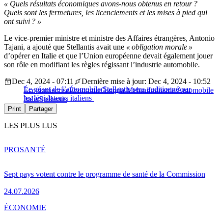
« Quels résultats économiques avons-nous obtenus en retour ?
Quels sont les fermetures, les licenciements et les mises à pied qui
ont suivi ? »
Le vice-premier ministre et ministre des Affaires étrangères, Antonio
Tajani, a ajouté que Stellantis avait une
« obligation morale »
d’opérer en Italie et que l’Union européenne devait également jouer
son rôle en modifiant les règles régissant l’industrie automobile.
Dec 4, 2024 - 07:11
Dernière mise à jour: Dec 4, 2024 - 10:52
Le géant de l’automobile Stellantis sera auditionné par
Économie
crise
Économie
Giorgia Meloni
Industrie Automobile
les législateurs italiens
Italie
Stellantis
Print
Partager
LES PLUS LUS
PRO
SANTÉ
Sept pays votent contre le programme de santé de la Commission
24.07.2026
ÉCONOMIE