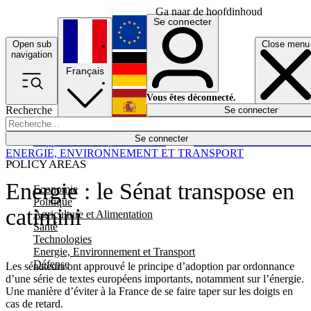
Ga naar de hoofdinhoud
Se connecter
Open sub
Close menu
English
navigation
Français
Deutsch
Vous êtes déconnecté.
Recherche
Se connecter
Español
Lumières éteintes
Se connecter
Rapporteur
Politique
Économie
Newsletters
Evénements
Em
ENERGIE, ENVIRONNEMENT ET TRANSPORT
POLICY AREAS
Energie : le Sénat transpose en
Economie
Politique
catimini
Agriculture et Alimentation
Santé
Technologies
Energie, Environnement et Transport
Défense
Les sénateurs ont approuvé le principe d’adoption par ordonnance
d’une série de textes européens importants, notamment sur l’énergie.
Une manière d’éviter à la France de se faire taper sur les doigts en
cas de retard.