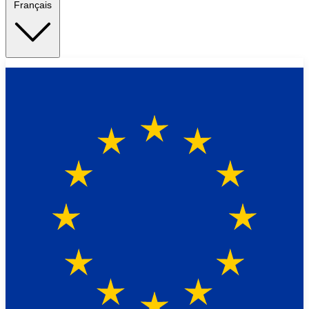
Français