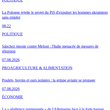
POLITIQUE
La Pologne rejette le projet du PiS d'expulser les hommes ukrainiens
sans emploi
08:22
POLITIQUE
Sánchez riposte contre Meloni : l'Italie menacée de mesures de
rétorsion
07.08.2026
PRO
AGRICULTURE & ALIMENTATION
Poulets, bovins et ours polaires : la grippe aviaire se propage
07.08.2026
ÉCONOMIE
La « résilience surprenante » de l'Allemagne face à la forte hausse