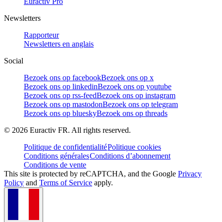
Euractiv Pro
Newsletters
Rapporteur
Newsletters en anglais
Social
Bezoek ons op facebook
Bezoek ons op x
Bezoek ons op linkedin
Bezoek ons op youtube
Bezoek ons op rss-feed
Bezoek ons op instagram
Bezoek ons op mastodon
Bezoek ons op telegram
Bezoek ons op bluesky
Bezoek ons op threads
©
2026
Euractiv FR. All rights reserved.
Politique de confidentialité
Politique cookies
Conditions générales
Conditions d’abonnement
Conditions de vente
This site is protected by reCAPTCHA, and the Google
Privacy
Policy
and
Terms of Service
apply.