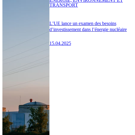
ENERGIE, ENVIRONNEMENT ET
TRANSPORT
L’UE lance un examen des besoins
d’investissement dans l’énergie nucléaire
15.04.2025