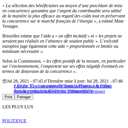
«
La sélection des bénéficiaires au moyen d’une procédure de mise
en concurrence garantira que l’argent du contribuable sera utilisé
de la manière la plus efficace au regard des coûts tout en préservant
la concurrence sur le marché français de l’énergie »
, a estimé Mme
Vestager.
Bruxelles estime que l’aide a «
un effet incitatif »
et «
les projets ne
seraient pas réalisés en l’absence de soutien public »
. L’exécutif
européen juge également cette aide «
proportionnée et limitée au
minimum nécessaire »
.
Selon la Commission, «
les effets positifs de la mesure, en particulier
sur l’environnement, l’emportent sur ses effets négatifs éventuels en
termes de distorsion de la concurrence »
.
Jul 28, 2021 - 07:45
Dernière mise à jour: Jul 28, 2021 - 07:46
« Fit for 55 » : un casse-tête pour la France, à la traîne
Energie, Environnement et Transport
Energie & Climat
dans la production d’énergies renouvelables
énergies renouvelables
Fit for 55
Magrethe Vestager
Print
Partager
LES PLUS LUS
POLITIQUE