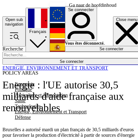
Ga naar de hoofdinhoud
Se connecter
Open sub
Close menu
English
navigation
Français
Deutsch
Vous êtes déconnecté.
Recherche
Se connecter
Español
Lumières éteintes
Se connecter
Rapporteur
Politique
Économie
Newsletters
Evénements
Em
ENERGIE, ENVIRONNEMENT ET TRANSPORT
POLICY AREAS
Energie : l'UE autorise 30,5
Economie
Politique
milliards d'aide française aux
Agriculture et Alimentation
Santé
renouvelables
Technologies
Energie, Environnement et Transport
Défense
Bruxelles a autorisé mardi un plan français de 30,5 milliards d'euros
pour favoriser la production d'électricité à partir de sources d'énergie