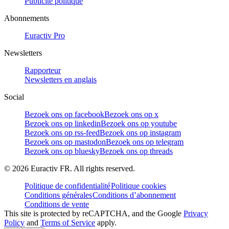
Publicité politique
Abonnements
Euractiv Pro
Newsletters
Rapporteur
Newsletters en anglais
Social
Bezoek ons op facebook
Bezoek ons op x
Bezoek ons op linkedin
Bezoek ons op youtube
Bezoek ons op rss-feed
Bezoek ons op instagram
Bezoek ons op mastodon
Bezoek ons op telegram
Bezoek ons op bluesky
Bezoek ons op threads
©
2026
Euractiv FR. All rights reserved.
Politique de confidentialité
Politique cookies
Conditions générales
Conditions d’abonnement
Conditions de vente
This site is protected by reCAPTCHA, and the Google
Privacy
Policy
and
Terms of Service
apply.