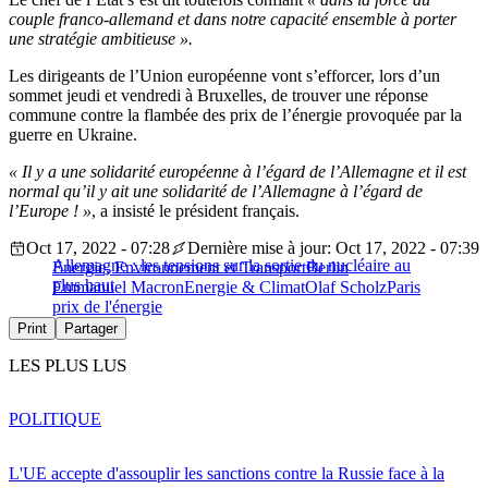
couple franco-allemand et dans notre capacité ensemble à porter
une stratégie ambitieuse ».
Les dirigeants de l’Union européenne vont s’efforcer, lors d’un
sommet jeudi et vendredi à Bruxelles, de trouver une réponse
commune contre la flambée des prix de l’énergie provoquée par la
guerre en Ukraine.
« Il y a une solidarité européenne à l’égard de l’Allemagne et il est
normal qu’il y ait une solidarité de l’Allemagne à l’égard de
l’Europe ! »
, a insisté le président français.
Oct 17, 2022 - 07:28
Dernière mise à jour: Oct 17, 2022 - 07:39
Allemagne : les tensions sur la sortie du nucléaire au
Energie, Environnement et Transport
Berlin
plus haut
Emmanuel Macron
Energie & Climat
Olaf Scholz
Paris
prix de l'énergie
Print
Partager
LES PLUS LUS
POLITIQUE
L'UE accepte d'assouplir les sanctions contre la Russie face à la