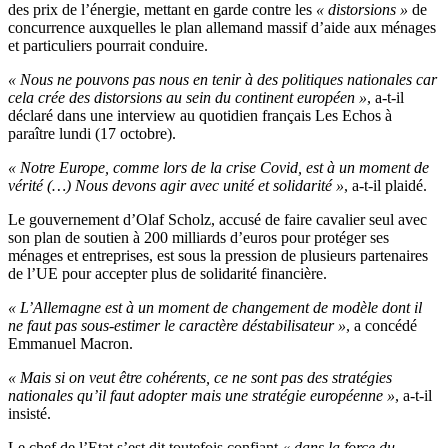
des prix de l’énergie, mettant en garde contre les
« distorsions »
de
concurrence auxquelles le plan allemand massif d’aide aux ménages
et particuliers pourrait conduire.
« Nous ne pouvons pas nous en tenir à des politiques nationales car
cela crée des distorsions au sein du continent européen »
, a-t-il
déclaré dans une interview au quotidien français Les Echos à
paraître lundi (17 octobre).
« Notre Europe, comme lors de la crise Covid, est à un moment de
vérité (…) Nous devons agir avec unité et solidarité »
, a-t-il plaidé.
Le gouvernement d’Olaf Scholz, accusé de faire cavalier seul avec
son plan de soutien à 200 milliards d’euros pour protéger ses
ménages et entreprises, est sous la pression de plusieurs partenaires
de l’UE pour accepter plus de solidarité financière.
« L’Allemagne est à un moment de changement de modèle dont il
ne faut pas sous-estimer le caractère déstabilisateur »
, a concédé
Emmanuel Macron.
« Mais si on veut être cohérents, ce ne sont pas des stratégies
nationales qu’il faut adopter mais une stratégie européenne »
, a-t-il
insisté.
Le chef de l’Etat s’est dit toutefois confiant
« dans la force du