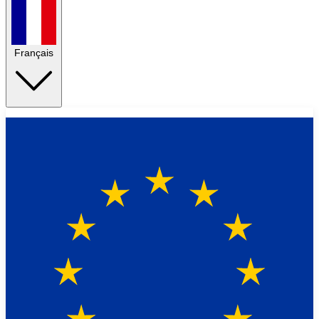
Français