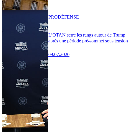
PRO
DÉFENSE
L’OTAN serre les rangs autour de Trump
après une période pré-sommet sous tension
09.07.2026