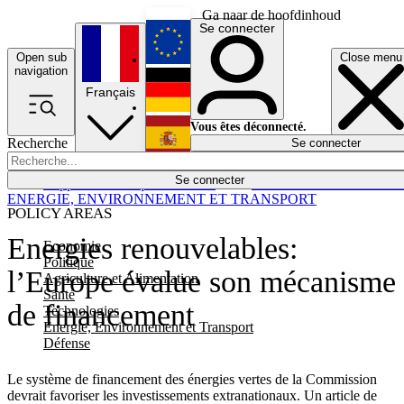
Ga naar de hoofdinhoud
Se connecter
Open sub
Close menu
English
navigation
Français
Deutsch
Vous êtes déconnecté.
Recherche
Se connecter
Español
Lumières éteintes
Se connecter
Rapporteur
Politique
Économie
Newsletters
Evénements
Em
ENERGIE, ENVIRONNEMENT ET TRANSPORT
POLICY AREAS
Energies renouvelables:
Economie
Politique
l’Europe évalue son mécanisme
Agriculture et Alimentation
Santé
de financement
Technologies
Energie, Environnement et Transport
Défense
Le système de financement des énergies vertes de la Commission
devrait favoriser les investissements extranationaux. Un article de