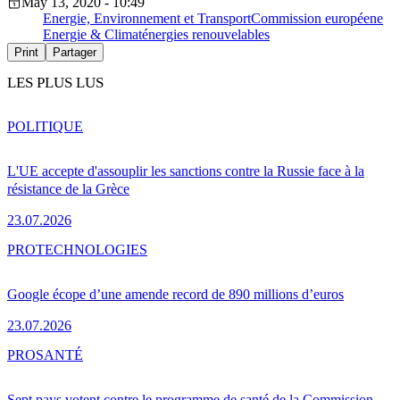
May 13, 2020 - 10:49
Energie, Environnement et Transport
Commission européene
Energie & Climat
énergies renouvelables
Print
Partager
LES PLUS LUS
POLITIQUE
L'UE accepte d'assouplir les sanctions contre la Russie face à la
résistance de la Grèce
23.07.2026
PRO
TECHNOLOGIES
Google écope d’une amende record de 890 millions d’euros
23.07.2026
PRO
SANTÉ
Sept pays votent contre le programme de santé de la Commission