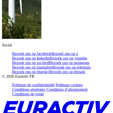
Social
Bezoek ons op facebook
Bezoek ons op x
Bezoek ons op linkedin
Bezoek ons op youtube
Bezoek ons op rss-feed
Bezoek ons op instagram
Bezoek ons op mastodon
Bezoek ons op telegram
Bezoek ons op bluesky
Bezoek ons op threads
©
2026
Euractiv FR
Politique de confidentialité
Politique cookies
Conditions générales
Conditions d’abonnement
Conditions de vente