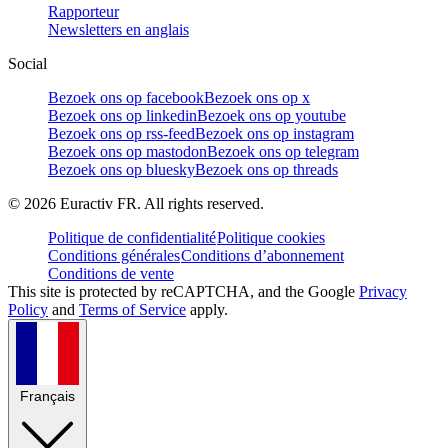
Rapporteur
Newsletters en anglais
Social
Bezoek ons op facebook
Bezoek ons op x
Bezoek ons op linkedin
Bezoek ons op youtube
Bezoek ons op rss-feed
Bezoek ons op instagram
Bezoek ons op mastodon
Bezoek ons op telegram
Bezoek ons op bluesky
Bezoek ons op threads
©
2026
Euractiv FR. All rights reserved.
Politique de confidentialité
Politique cookies
Conditions générales
Conditions d’abonnement
Conditions de vente
This site is protected by reCAPTCHA, and the Google
Privacy
Policy
and
Terms of Service
apply.
Français