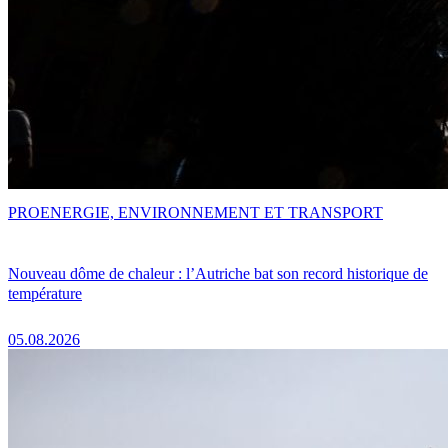
PRO
ENERGIE, ENVIRONNEMENT ET TRANSPORT
Nouveau dôme de chaleur : l’Autriche bat son record historique de
température
05.08.2026