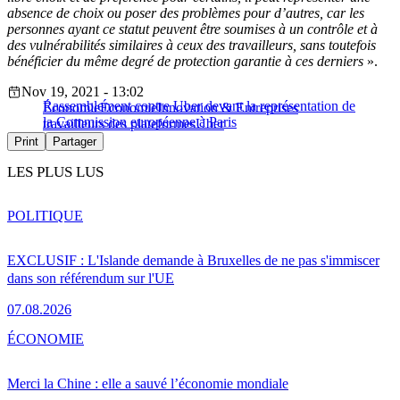
absence de choix ou poser des problèmes pour d’autres, car les
personnes ayant ce statut peuvent être soumises à un contrôle et à
des vulnérabilités similaires à ceux des travailleurs, sans toutefois
bénéficier du même degré de protection garantie à ces derniers
».
Nov 19, 2021 - 13:02
Rassemblement contre Uber devant la représentation de
Économie
Économie
Innovation & Entreprises
la Commission européenne à Paris
travailleurs des plateformes
Uber
Print
Partager
LES PLUS LUS
POLITIQUE
EXCLUSIF : L'Islande demande à Bruxelles de ne pas s'immiscer
dans son référendum sur l'UE
07.08.2026
ÉCONOMIE
Merci la Chine : elle a sauvé l’économie mondiale