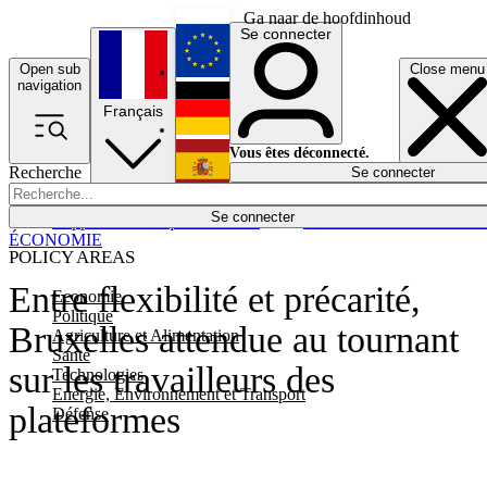
Ga naar de hoofdinhoud
Se connecter
Open sub
Close menu
English
navigation
Français
Deutsch
Vous êtes déconnecté.
Recherche
Se connecter
Español
Lumières éteintes
Se connecter
Rapporteur
Politique
Économie
Newsletters
Evénements
Em
ÉCONOMIE
POLICY AREAS
Entre flexibilité et précarité,
Economie
Politique
Bruxelles attendue au tournant
Agriculture et Alimentation
Santé
sur les travailleurs des
Technologies
Energie, Environnement et Transport
plateformes
Défense